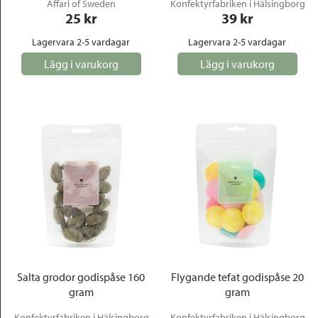
Affari of Sweden
Konfektyrfabriken i Hälsingborg
25
 kr
39
 kr
Lagervara 2-5 vardagar
Lagervara 2-5 vardagar
Lägg i varukorg
Lägg i varukorg
Salta grodor godispåse 160
Flygande tefat godispåse 20
gram
gram
Konfektyrfabriken i Hälsingborg
Konfektyrfabriken i Hälsingborg