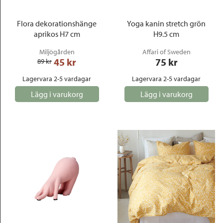
Flora dekorationshänge
Yoga kanin stretch grön
aprikos H7 cm
H9.5 cm
Miljögården
Affari of Sweden
45
 kr
75
 kr
89
 kr
Lagervara 2-5 vardagar
Lagervara 2-5 vardagar
Lägg i varukorg
Lägg i varukorg