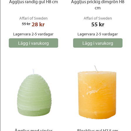
Äggljus randig gul H8 cm
Äggljus prickig dimgrön H8
cm
Affari of Sweden
Affari of Sweden
28
 kr
55
 kr
55
 kr
Lagervara 2-5 vardagar
Lagervara 2-5 vardagar
Lägg i varukorg
Lägg i varukorg
Äggljus med virvlar
Blockljus gul H7,5 cm