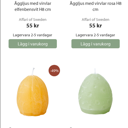
Äggljus med virvlar
Äggljus med virvlar rosa H8
elfenbensvit H8 cm
cm
Affari of Sweden
Affari of Sweden
55
 kr
55
 kr
Lagervara 2-5 vardagar
Lagervara 2-5 vardagar
Lägg i varukorg
Lägg i varukorg
-49%