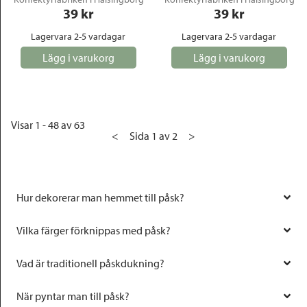
39
 kr
39
 kr
Lagervara 2-5 vardagar
Lagervara 2-5 vardagar
Lägg i varukorg
Lägg i varukorg
Visar 1 - 48 av 63
<
Sida 1 av 2
>
Hur dekorerar man hemmet till påsk?
Vilka färger förknippas med påsk?
Vad är traditionell påskdukning?
När pyntar man till påsk?