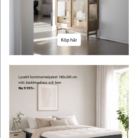
Köp här
Lysekil kontinentalpaket 180x200 cm
inkl. bäddmadrass och ben
Nu 9 995:-