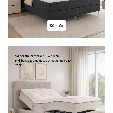
Köp här
Skanör ställbart paket 105x200 cm
inkl. ben, bäddmadrass och gavel med LED
21 990:-