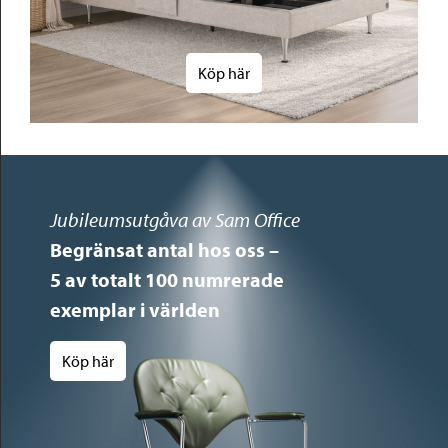
Köp här
Jubileumsutgåva av Sam Office
Begränsat antal hos oss –
5 av totalt 100 numrerade
exemplar i världen
Köp här