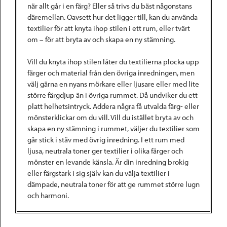
när allt går i en färg? Eller så trivs du bäst någonstans
däremellan. Oavsett hur det ligger till, kan du använda
textilier för att knyta ihop stilen i ett rum, eller tvärt
om – för att bryta av och skapa en ny stämning.
Vill du knyta ihop stilen låter du textilierna plocka upp
färger och material från den övriga inredningen, men
välj gärna en nyans mörkare eller ljusare eller med lite
större färgdjup än i övriga rummet. Då undviker du ett
platt helhetsintryck. Addera några få utvalda färg- eller
mönsterklickar om du vill. Vill du istället bryta av och
skapa en ny stämning i rummet, väljer du textilier som
går stick i stäv med övrig inredning. I ett rum med
ljusa, neutrala toner ger textilier i olika färger och
mönster en levande känsla. Är din inredning brokig
eller färgstark i sig själv kan du välja textilier i
dämpade, neutrala toner för att ge rummet större lugn
och harmoni.