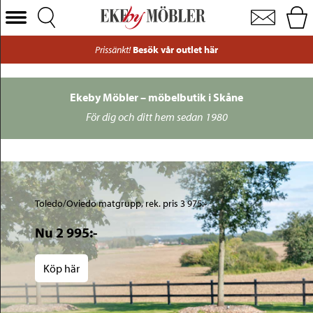
Ekeby Möbler: Möbelvaruhus i Helsingborg Skåne - Ekeby Möbler
Välj Kategori
Dela upp din betalning med Resurs – räntefria alternativ
Soffor
Fåtöljer
Ekeby Möbler – möbelbutik i Skåne
Bord
För dig och ditt hem sedan 1980
Stolar
Sängar
Förvaring
Toledo/Oviedo matgrupp, rek. pris 3 975:-
Inredning
Nu 2 995:-
Mattor
Belysning
Köp här
Utemöbler
Varumärken