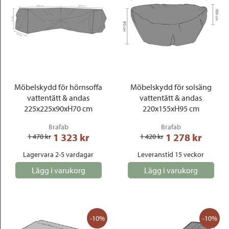
Möbelskydd för hörnsoffa
Möbelskydd för solsäng
vattentätt & andas
vattentätt & andas
225x225x90xH70 cm
220x155xH95 cm
Brafab
Brafab
1 323
 kr
1 278
 kr
1 470
 kr
1 420
 kr
Lagervara 2-5 vardagar
Leveranstid 15 veckor
Lägg i varukorg
Lägg i varukorg
-10%
-10%