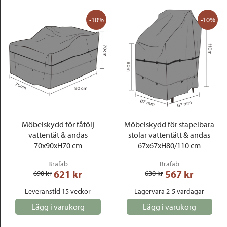
-10%
-10%
Möbelskydd för fåtölj
Möbelskydd för stapelbara
vattentät & andas
stolar vattentätt & andas
70x90xH70 cm
67x67xH80/110 cm
Brafab
Brafab
621
 kr
567
 kr
690
 kr
630
 kr
Leveranstid 15 veckor
Lagervara 2-5 vardagar
Lägg i varukorg
Lägg i varukorg