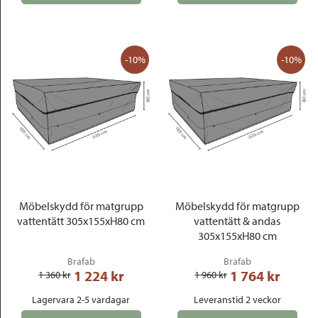
-10%
-10%
Möbelskydd för matgrupp
Möbelskydd för matgrupp
vattentätt 305x155xH80 cm
vattentätt & andas
305x155xH80 cm
Brafab
Brafab
1 224
 kr
1 764
 kr
1 360
 kr
1 960
 kr
Lagervara 2-5 vardagar
Leveranstid 2 veckor