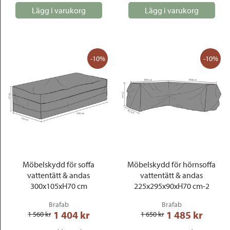
Lägg i varukorg
Lägg i varukorg
-10%
-10%
Möbelskydd för soffa
Möbelskydd för hörnsoffa
vattentätt & andas
vattentätt & andas
300x105xH70 cm
225x295x90xH70 cm-2
Brafab
Brafab
1 404
 kr
1 485
 kr
1 560
 kr
1 650
 kr