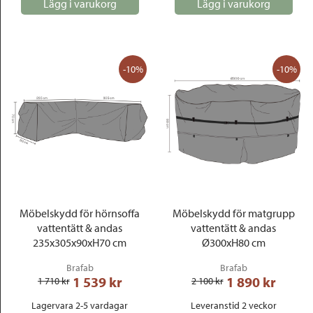
Lägg i varukorg
Lägg i varukorg
-10%
-10%
Möbelskydd för hörnsoffa
Möbelskydd för matgrupp
vattentätt & andas
vattentätt & andas
235x305x90xH70 cm
Ø300xH80 cm
Brafab
Brafab
1 539
 kr
1 890
 kr
1 710
 kr
2 100
 kr
Lagervara 2-5 vardagar
Leveranstid 2 veckor