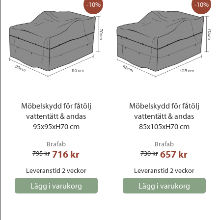
-10%
-10%
Möbelskydd för fåtölj
Möbelskydd för fåtölj
vattentätt & andas
vattentätt & andas
95x95xH70 cm
85x105xH70 cm
Brafab
Brafab
716
 kr
657
 kr
795
 kr
730
 kr
Leveranstid 2 veckor
Leveranstid 2 veckor
Lägg i varukorg
Lägg i varukorg