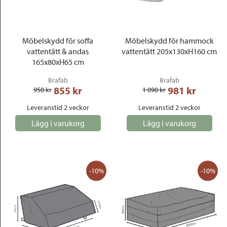
Outlet
Möbelskydd för soffa
Möbelskydd för hammock
vattentätt & andas
vattentätt 205x130xH160 cm
165x80xH65 cm
Brafab
Brafab
855
 kr
981
 kr
950
 kr
1 090
 kr
Leveranstid 2 veckor
Leveranstid 2 veckor
Lägg i varukorg
Lägg i varukorg
-10%
-10%