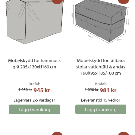
Möbelskydd för hammock
Möbelskydd för fällbara
grå 205x130xH160 cm
stolar vattentätt & andas
190X95xH85/100 cm
Brafab
Brafab
945
 kr
981
 kr
1 050
 kr
1 090
 kr
Lagervara 2-5 vardagar
Leveranstid 15 veckor
Lägg i varukorg
Lägg i varukorg