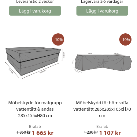
Leveranstid 2 veckor
Lagervara 2-5 vardagar
Lägg i varukorg
Lägg i varukorg
-10%
-10%
Möbelskydd för matgrupp
Möbelskydd för hörnsoffa
vattentätt & andas
vattentätt 285x285x105xH70
285x155xH80 cm
cm
Brafab
Brafab
1 665
 kr
1 107
 kr
1 850
 kr
1 230
 kr