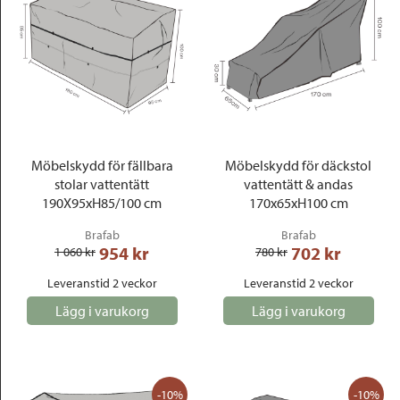
Möbelskydd för fällbara
Möbelskydd för däckstol
stolar vattentätt
vattentätt & andas
190X95xH85/100 cm
170x65xH100 cm
Brafab
Brafab
954
 kr
702
 kr
1 060
 kr
780
 kr
Leveranstid 2 veckor
Leveranstid 2 veckor
Lägg i varukorg
Lägg i varukorg
-10%
-10%