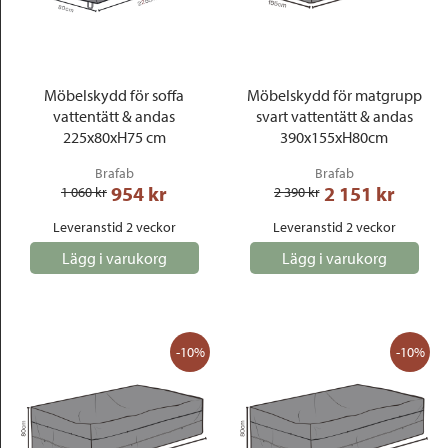
Möbelskydd för soffa
Möbelskydd för matgrupp
vattentätt & andas
svart vattentätt & andas
225x80xH75 cm
390x155xH80cm
Brafab
Brafab
954
 kr
2 151
 kr
1 060
 kr
2 390
 kr
Leveranstid 2 veckor
Leveranstid 2 veckor
Lägg i varukorg
Lägg i varukorg
-10%
-10%