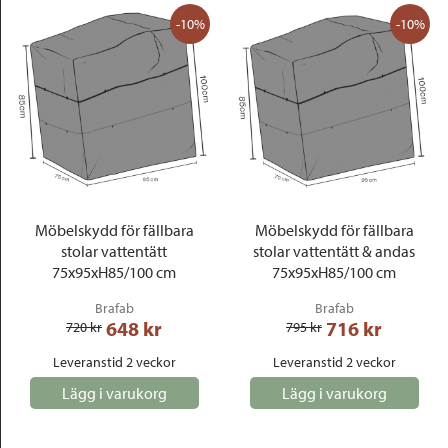
-10%
-10%
Möbelskydd för fällbara
Möbelskydd för fällbara
stolar vattentätt
stolar vattentätt & andas
75x95xH85/100 cm
75x95xH85/100 cm
Brafab
Brafab
648
 kr
716
 kr
720
 kr
795
 kr
Leveranstid 2 veckor
Leveranstid 2 veckor
Lägg i varukorg
Lägg i varukorg