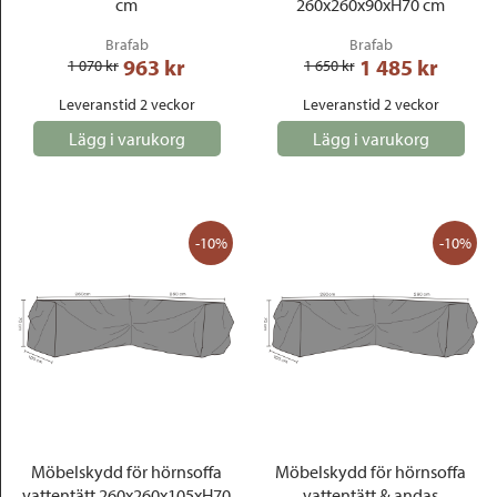
cm
260x260x90xH70 cm
Brafab
Brafab
963
 kr
1 485
 kr
1 070
 kr
1 650
 kr
Leveranstid 2 veckor
Leveranstid 2 veckor
Lägg i varukorg
Lägg i varukorg
-10%
-10%
Möbelskydd för hörnsoffa
Möbelskydd för hörnsoffa
vattentätt 260x260x105xH70
vattentätt & andas