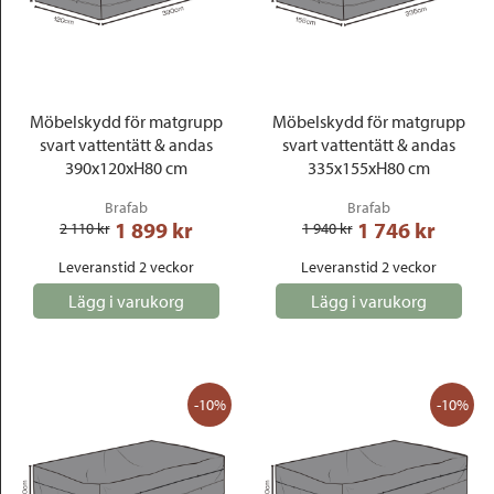
Möbelskydd för matgrupp
Möbelskydd för matgrupp
svart vattentätt & andas
svart vattentätt & andas
390x120xH80 cm
335x155xH80 cm
Brafab
Brafab
1 899
 kr
1 746
 kr
2 110
 kr
1 940
 kr
Leveranstid 2 veckor
Leveranstid 2 veckor
Lägg i varukorg
Lägg i varukorg
-10%
-10%