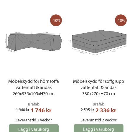
-10%
-10%
Möbelskydd för hörnsoffa
Möbelskydd för soffgrupp
vattentätt & andas
vattentätt & andas
260x335x105xH70 cm
330x270xH70 cm
Brafab
Brafab
1 746
 kr
2 336
 kr
1 940
 kr
2 595
 kr
Leveranstid 2 veckor
Leveranstid 2 veckor
Lägg i varukorg
Lägg i varukorg