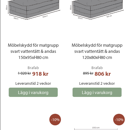
Möbelskydd för matgrupp
Möbelskydd för matgrupp
svart vattentätt & andas
svart vattentätt & andas
150x95xH80 cm
120x80xH80 cm
Brafab
Brafab
918
 kr
806
 kr
1 020
 kr
895
 kr
Leveranstid 2 veckor
Leveranstid 2 veckor
Lägg i varukorg
Lägg i varukorg
-10%
-10%