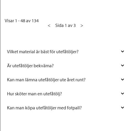
Visar 1 - 48 av 134
<
Sida 1 av 3
>
Vilket material är bäst för utefåtöljer?
Är utefåtöljer bekväma?
Kan man lämna utefåtöljer ute året runt?
Hur sköter man en utefåtölj?
Kan man köpa utefåtöljer med fotpall?