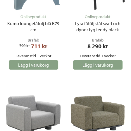
Outlet
Onlineprodukt
Onlineprodukt
Kumo loungefåtölj blå B79
Lyra fåtölj stål svart och
cm
dynor tyg teddy black
Brafab
Brafab
711
 kr
8 290
 kr
790
 kr
Leveranstid 1 veckor
Leveranstid 1 veckor
Lägg i varukorg
Lägg i varukorg