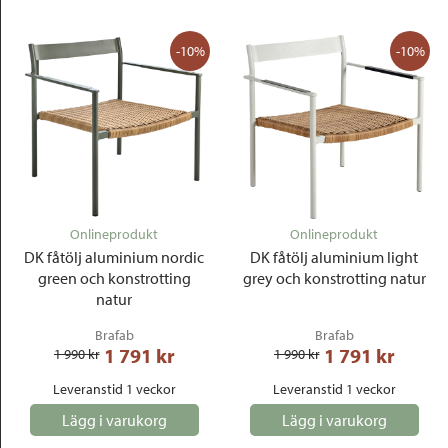
-10%
-10%
Onlineprodukt
Onlineprodukt
DK fåtölj aluminium nordic
DK fåtölj aluminium light
green och konstrotting
grey och konstrotting natur
natur
Brafab
Brafab
1 791
 kr
1 791
 kr
1 990
 kr
1 990
 kr
Leveranstid 1 veckor
Leveranstid 1 veckor
Lägg i varukorg
Lägg i varukorg