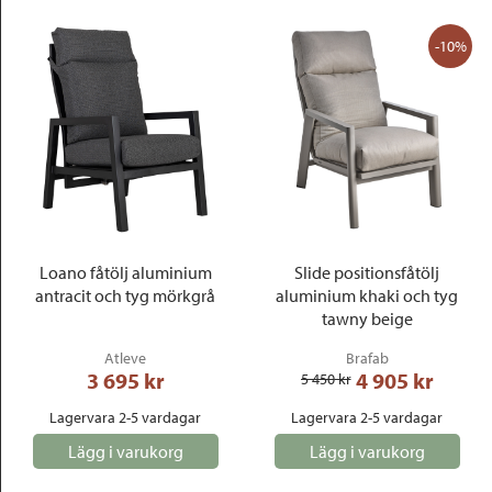
-10%
Loano fåtölj aluminium
Slide positionsfåtölj
antracit och tyg mörkgrå
aluminium khaki och tyg
tawny beige
Atleve
Brafab
3 695
 kr
4 905
 kr
5 450
 kr
Lagervara 2-5 vardagar
Lagervara 2-5 vardagar
Lägg i varukorg
Lägg i varukorg