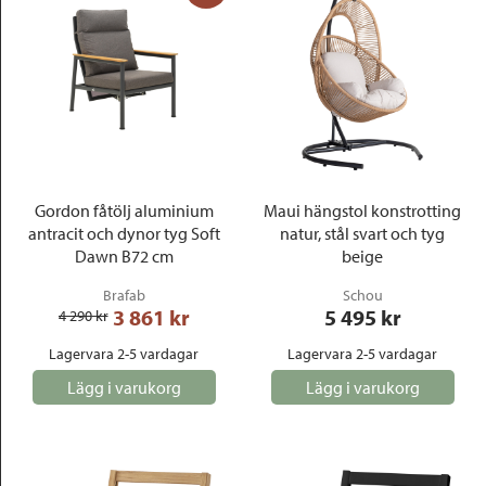
Gordon fåtölj aluminium
Maui hängstol konstrotting
antracit och dynor tyg Soft
natur, stål svart och tyg
Dawn B72 cm
beige
Brafab
Schou
3 861
 kr
5 495
 kr
4 290
 kr
Lagervara 2-5 vardagar
Lagervara 2-5 vardagar
Lägg i varukorg
Lägg i varukorg