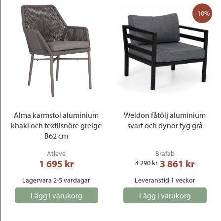
-10%
Alma karmstol aluminium
Weldon fåtölj aluminium
khaki och textilsnöre greige
svart och dynor tyg grå
B62 cm
Atleve
Brafab
1 695
 kr
3 861
 kr
4 290
 kr
Lagervara 2-5 vardagar
Leveranstid 1 veckor
Lägg i varukorg
Lägg i varukorg