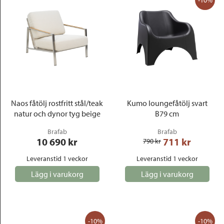
-10%
Naos fåtölj rostfritt stål/teak
Kumo loungefåtölj svart
natur och dynor tyg beige
B79 cm
Brafab
Brafab
10 690
 kr
711
 kr
790
 kr
Leveranstid 1 veckor
Leveranstid 1 veckor
Lägg i varukorg
Lägg i varukorg
-10%
-10%