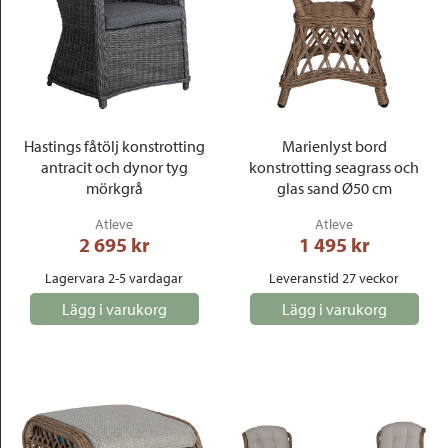
Hastings fåtölj konstrotting
Marienlyst bord
antracit och dynor tyg
konstrotting seagrass och
mörkgrå
glas sand Ø50 cm
Atleve
Atleve
2 695
 kr
1 495
 kr
Lagervara 2-5 vardagar
Leveranstid 27 veckor
Lägg i varukorg
Lägg i varukorg