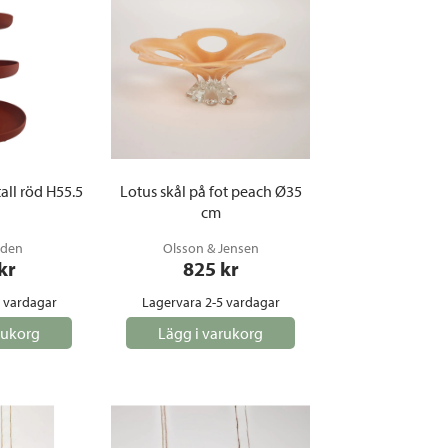
all röd H55.5
Lotus skål på fot peach Ø35
cm
rden
Olsson & Jensen
 kr
825
 kr
5 vardagar
Lagervara 2-5 vardagar
rukorg
Lägg i varukorg