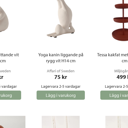
ttande vit
Yoga kanin liggande på
Tessa kakfat met
 cm
rygg vit H14 cm
cm
 Sweden
Affari of Sweden
Miljögå
kr
75
 kr
499
5 vardagar
Lagervara 2-5 vardagar
Lagervara 2-
rukorg
Lägg i varukorg
Lägg i va