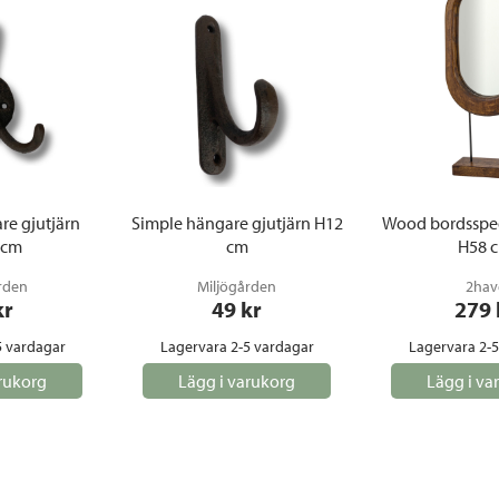
re gjutjärn
Simple hängare gjutjärn H12
Wood bordsspeg
 cm
cm
H58 
rden
Miljögården
2hav
kr
49
 kr
279
5 vardagar
Lagervara 2-5 vardagar
Lagervara 2-
rukorg
Lägg i varukorg
Lägg i va