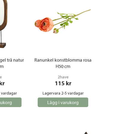
el trä natur
Ranunkel konstblomma rosa
cm
H50 cm
e
2have
 kr
115
 kr
5 vardagar
Lagervara 2-5 vardagar
rukorg
Lägg i varukorg