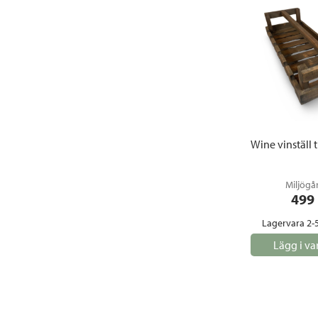
Wine vinställ 
Miljögå
499
Lagervara 2-
Lägg i va