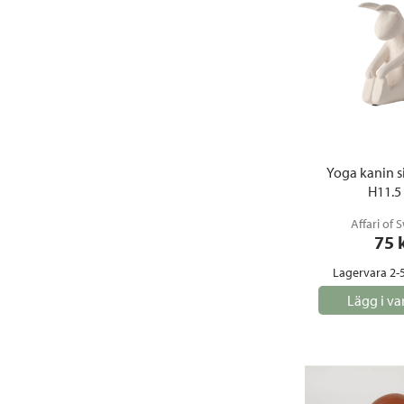
Yoga kanin si
H11.5
Affari of
75
 
Lagervara 2-
Lägg i va