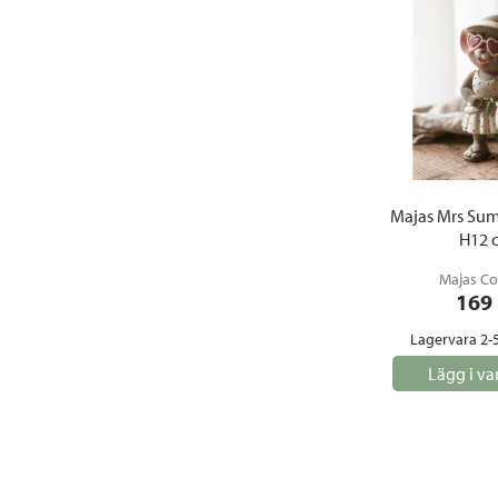
Majas Mrs Su
H12 
Majas Co
169
Lagervara 2-
Lägg i va