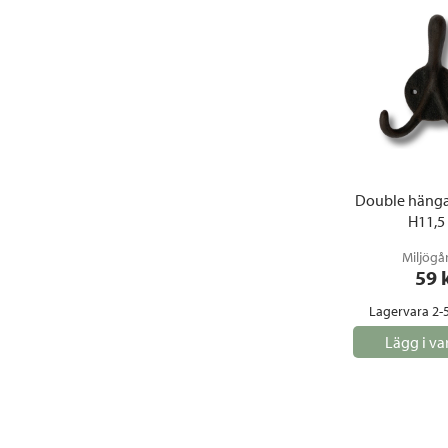
Double hänga
H11,5
Miljögå
59
 
Lagervara 2-
Lägg i va