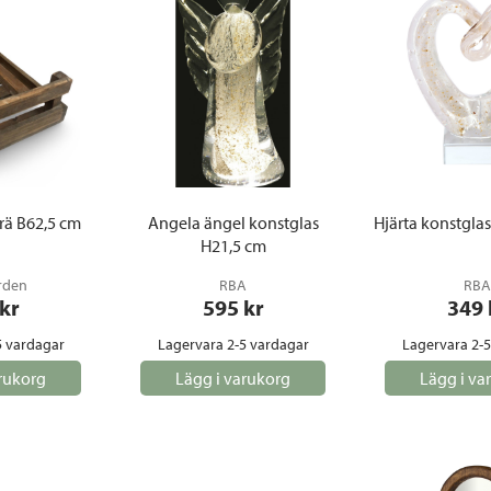
trä B62,5 cm
Angela ängel konstglas
Hjärta konstglas
H21,5 cm
rden
RBA
RBA
 kr
595
 kr
349
5 vardagar
Lagervara 2-5 vardagar
Lagervara 2-
rukorg
Lägg i varukorg
Lägg i va