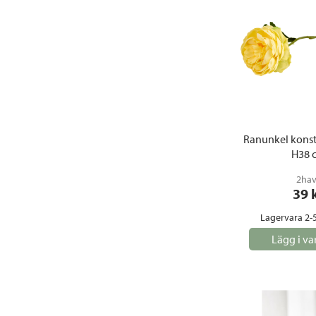
Ranunkel kons
H38 
2ha
39
 
Lagervara 2-
Lägg i va