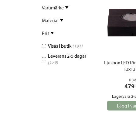
Sammetssoffor
Tygstolar
Varumärke
Soffgrupper
Material
Tygsoffor
Tillbehör till soffa
Pris
Visas i butik
(191)
Leverans 2-5 dagar
(179)
Ljusbox LED för
13x13
RB
479
Lagervara 2-
Lägg i va