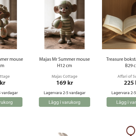
mmer mouse
Majas Mr Summer mouse
Treasure bokstä
cm
H12 cm
B29 
ttage
Majas Cottage
Affari of 
 kr
169
 kr
225
5 vardagar
Lagervara 2-5 vardagar
Lagervara 2-
rukorg
Lägg i varukorg
Lägg i va