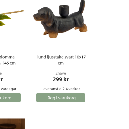
tblomma
Hund ljusstake svart 10x17
m H45 cm
cm
e
2have
kr
299
 kr
5 vardagar
Leveranstid 2-4 veckor
rukorg
Lägg i varukorg