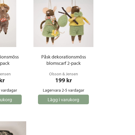
tionsmöss
Påsk dekorationsmöss
-pack
blomscarf 2-pack
Jensen
Olsson & Jensen
 kr
199
 kr
5 vardagar
Lagervara 2-5 vardagar
rukorg
Lägg i varukorg