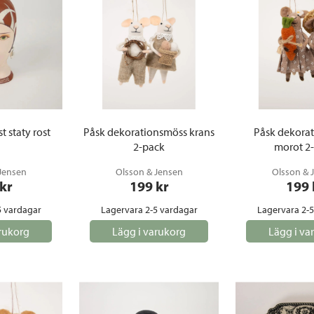
 staty rost
Påsk dekorationsmöss krans
Påsk dekora
2-pack
morot 2
Jensen
Olsson & Jensen
Olsson & 
 kr
199
 kr
199
5 vardagar
Lagervara 2-5 vardagar
Lagervara 2-
rukorg
Lägg i varukorg
Lägg i va