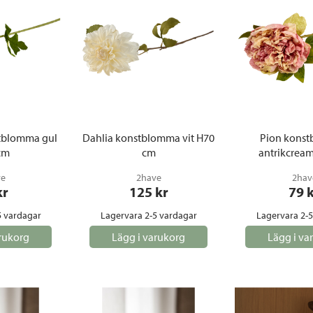
tblomma gul
Dahlia konstblomma vit H70
Pion kons
cm
cm
antrikcrea
ve
2have
2hav
kr
125
 kr
79
 
5 vardagar
Lagervara 2-5 vardagar
Lagervara 2-
rukorg
Lägg i varukorg
Lägg i va