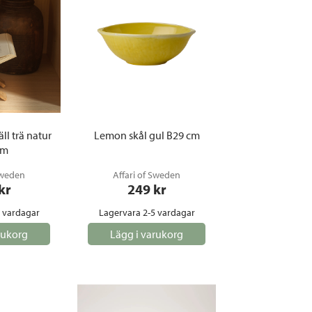
ll trä natur
Lemon skål gul B29 cm
cm
Sweden
Affari of Sweden
 kr
249
 kr
5 vardagar
Lagervara 2-5 vardagar
rukorg
Lägg i varukorg