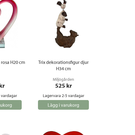
gemöbler
rupper
lskydd
ller
onger och tält
r och soffgrupper
s rosa H20 cm
Trix dekorationsfigur djur
H34 cm
öljer
ök
Miljögården
 kr
525
 kr
5 vardagar
Lagervara 2-5 vardagar
rukorg
Lägg i varukorg