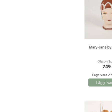
Mary-Jane byst
Olsson & 
749
Lagervara 2-
Lägg i va