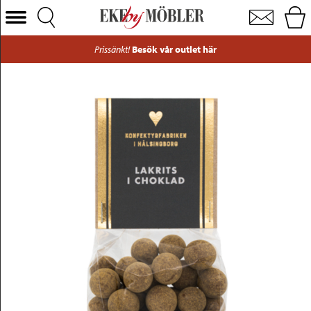
Lakrits i choklad 150 gram
Välj Kategori
Prissänkt!
Besök vår outlet här
Soffor
Fåtöljer
Bord
Stolar
Sängar
Förvaring
Inredning
Mattor
Belysning
Utemöbler
Varumärken