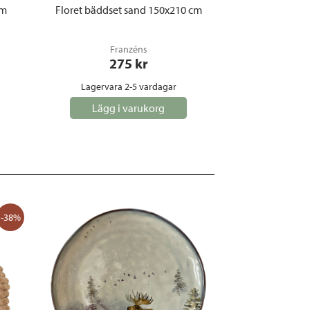
cm
Floret bäddset sand 150x210 cm
Franzéns
275
 kr
Lagervara 2-5 vardagar
Lägg i varukorg
-38%