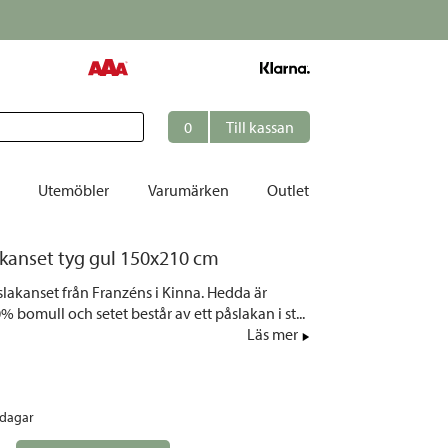
Just nu!
Endas
0
Till kassan
Utemöbler
Varumärken
Outlet
kanset tyg gul 150x210 cm
et
slakanset från Franzéns i Kinna. Hedda är
ation
0% bomull och setet består av ett påslakan i st...
r
Läs mer
tolar | Solsängar
ring
rdagar
ockar