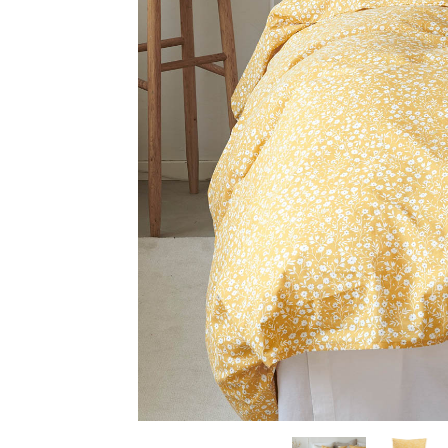
Sammetssoffor
Tygstolar
Soffgrupper
Tygsoffor
Tillbehör till soffa