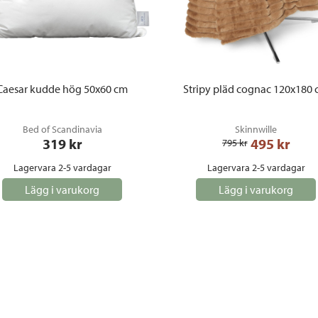
Caesar kudde hög 50x60 cm
Stripy pläd cognac 120x180
Bed of Scandinavia
Skinnwille
319
 kr
495
 kr
795
 kr
Lagervara 2-5 vardagar
Lagervara 2-5 vardagar
Lägg i varukorg
Lägg i varukorg