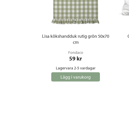
Lisa kökshandduk rutig grön 50x70
cm
Fondaco
59
 kr
Lagervara 2-5 vardagar
Lägg i varukorg