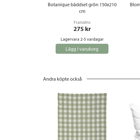
Botanique bäddset grön 150x210
Blom
cm
Franzéns
275
 kr
Lagervara 2-5 vardagar
Lägg i varukorg
Andra köpte också