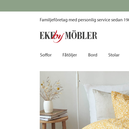
Hedda påslakanset tyg gul 150x210 cm
id alla köp över 10 000 kr
Familjeföretag med personlig service sedan 19
Soffor
Fåtöljer
Bord
Stolar
Biosoffor | Recliner
Fotpallar och sittpuffar
Barbord
Barnstolar
Bäddsoffor
Fåtöljer i sammet
Matbord
Barstolar |
Divansoffor
Fåtöljer med fotpallar
Matgrupper
Pallar | Bä
Howardsoffor
Reclinerfåtöljer
Skrivbord
Skinnstolar
Hörnsoffor
Skinnfåtöljer
Småbord | Sidobord
Skrivbords
Soffor 2-sits | 3-sits | 4-sits
Tygfåtöljer
Soffbord
Stolsdyno
Skinnsoffor
Tillbehör till fåtölj
Trästolar