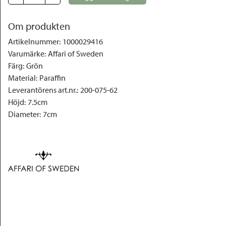
Om produkten
Artikelnummer
:
1000029416
Varumärke
:
Affari of Sweden
Färg
:
Grön
Material
:
Paraffin
Leverantörens art.nr.
:
200-075-62
Höjd
:
7.5cm
Diameter
:
7cm