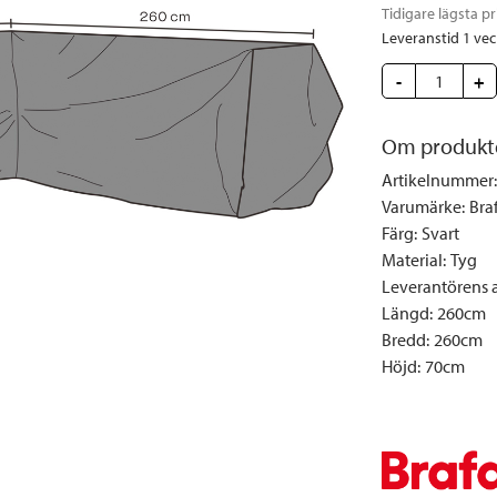
Täcken och kuddar
Sängbord
Klockor
Taklampor
Loun
Tidigare lägsta pr
Leveranstid 1 ve
Vedställ
Kuddar | Plädar
Vägglampor
Matg
Vinställ
Ljuslyktor | Ljusstakar
Utelampor
Möbe
-
+
Vitrinskåp
Ljus | Doft
Paraso
Om produkt
Garderober
Skafferi
Pavilj
Artikelnummer
:
Speglar
Soffo
Varumärke
:
Bra
Tavlor
Stolar
Färg
:
Svart
Vaser | Krukor
Utefåt
Material
:
Tyg
Leverantörens ar
Utek
Längd
:
260cm
Bredd
:
260cm
Höjd
:
70cm