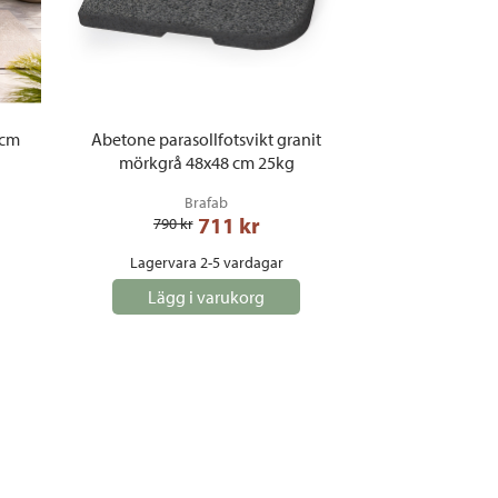
 cm
Abetone parasollfotsvikt granit
mörkgrå 48x48 cm 25kg
Brafab
711
 kr
790
 kr
Lagervara 2-5 vardagar
Lägg i varukorg