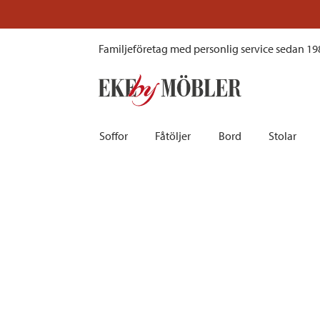
Möbelskydd för hörnsoffa vattentätt & andas 260x260x90xH70 cm
Familjeföretag med personlig service sedan 19
Soffor
Fåtöljer
Bord
Stolar
Biosoffor | Recliner
Fotpallar och sittpuffar
Barbord
Barnstolar
Bäddsoffor
Fåtöljer i sammet
Matbord
Barstolar |
Divansoffor
Fåtöljer med fotpallar
Matgrupper
Pallar | Bä
Howardsoffor
Reclinerfåtöljer
Skrivbord
Skinnstolar
Hörnsoffor
Skinnfåtöljer
Småbord | Sidobord
Skrivbords
Soffor 2-sits | 3-sits | 4-sits
Tygfåtöljer
Soffbord
Stolsdyno
Skinnsoffor
Tillbehör till fåtölj
Trästolar