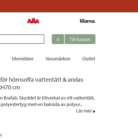
0
Till kassan
Utemöbler
Varumärken
Outlet
ör hörnsoffa vattentätt & andas
et
xH70 cm
ation
Brafab. Skyddet är tillverkat av ett vattentätt,
r
t polyestertyg med en baksida av polyur...
Läs mer
tolar | Solsängar
ring
ockar
kr