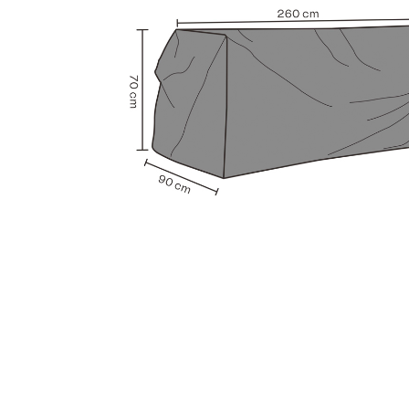
Sammetssoffor
Tygstolar
Soffgrupper
Tygsoffor
Tillbehör till soffa