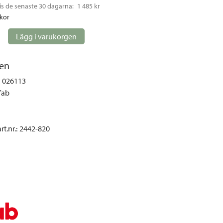
gemöbler
is de senaste 30 dagarna: 
1 485 kr
ckor
rupper
lskydd
Lägg i varukorgen
ller
en
onger och tält
026113
r och soffgrupper
fab
öljer
t.nr.
:
2442-820
ök