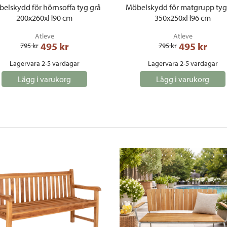
elskydd för hörnsoffa tyg grå
Möbelskydd för matgrupp tyg
200x260xH90 cm
350x250xH96 cm
Atleve
Atleve
495
 kr
495
 kr
795
 kr
795
 kr
Lagervara 2-5 vardagar
Lagervara 2-5 vardagar
Lägg i varukorg
Lägg i varukorg