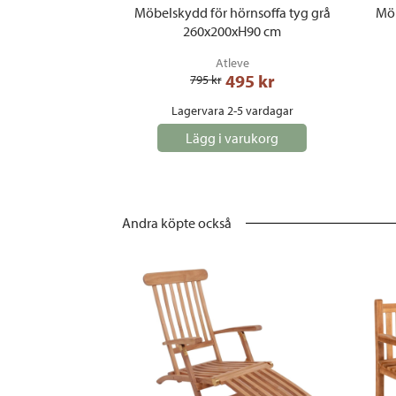
Möbelskydd för hörnsoffa tyg grå
Möb
260x200xH90 cm
Atleve
495
 kr
795
 kr
Lagervara 2-5 vardagar
Lägg i varukorg
Andra köpte också