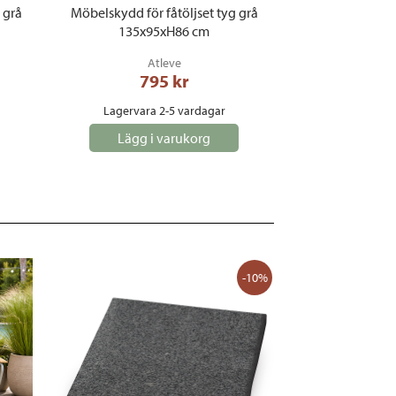
 grå
Möbelskydd för fåtöljset tyg grå
135x95xH86 cm
Atleve
795
 kr
Lagervara 2-5 vardagar
Lägg i varukorg
-10%