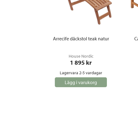
Arrecife däckstol teak natur
C
House Nordic
1 895
 kr
Lagervara 2-5 vardagar
Lägg i varukorg