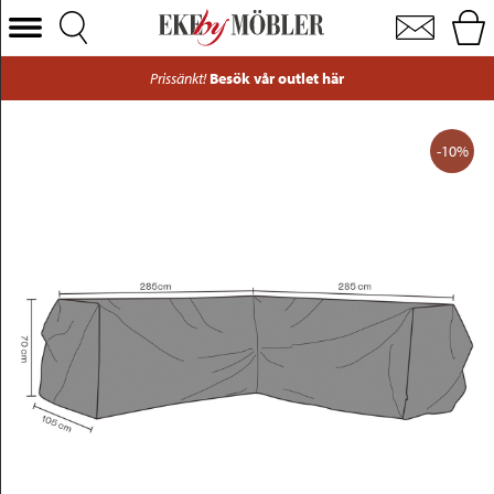
Möbelskydd för hörnsoffa vattentätt & andas 285x285x105xH70 cm
Välj Kategori
Prissänkt!
Besök vår outlet här
Soffor
Fåtöljer
-10%
Bord
Stolar
Sängar
Förvaring
Inredning
Mattor
Belysning
Utemöbler
Varumärken