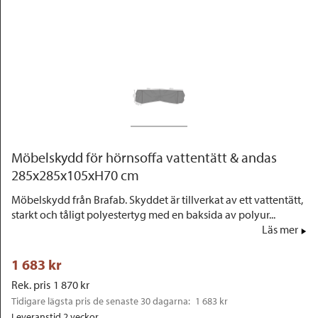
Outlet
Möbelskydd för hörnsoffa vattentätt & andas
285x285x105xH70 cm
Möbelskydd från Brafab. Skyddet är tillverkat av ett vattentätt,
starkt och tåligt polyestertyg med en baksida av polyur...
Läs mer
1 683
 kr
Rek. pris
1 870
 kr
Tidigare lägsta pris de senaste 30 dagarna: 
1 683 kr
Leveranstid 2 veckor