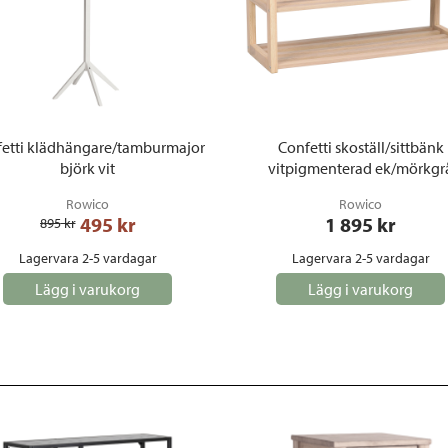
etti klädhängare/tamburmajor
Confetti skoställ/sittbänk
björk vit
vitpigmenterad ek/mörkgr
Rowico
Rowico
495
 kr
1 895
 kr
895
 kr
Lagervara 2-5 vardagar
Lagervara 2-5 vardagar
Lägg i varukorg
Lägg i varukorg