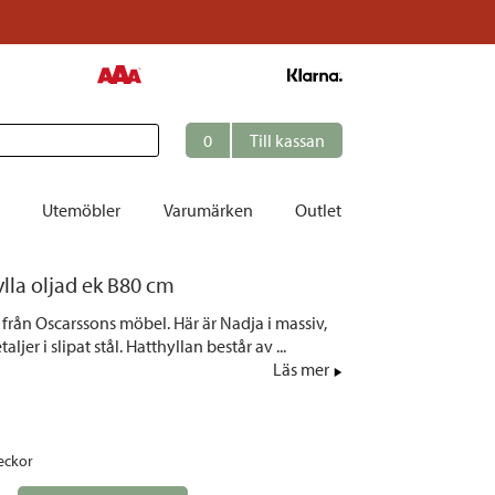
0
Till kassan
Utemöbler
Varumärken
Outlet
lla oljad ek B80 cm
et
 från Oscarssons möbel. Här är Nadja i massiv,
ation
ljer i slipat stål. Hatthyllan består av ...
r
Läs mer
tolar | Solsängar
ring
eckor
ockar