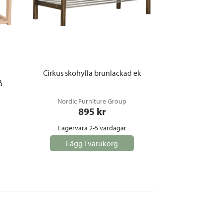
Cirkus skohylla brunlackad ek
å
Nordic Furniture Group
895
 kr
Lagervara 2-5 vardagar
Lägg i varukorg