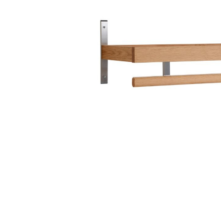
Sammetssoffor
Tygstolar
Soffgrupper
Tygsoffor
Tillbehör till soffa