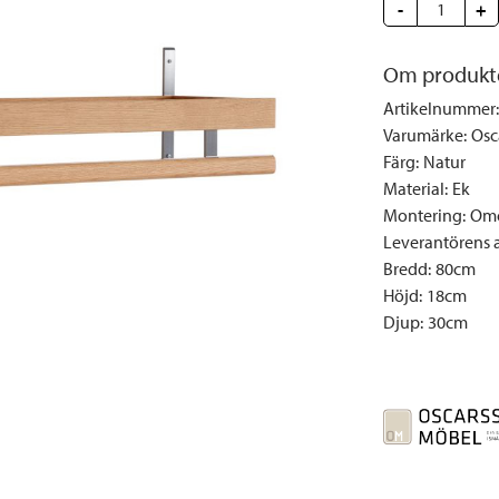
Täcken och kuddar
Sängbord
Klockor
Taklampor
-
Loun
+
Vedställ
Kuddar | Plädar
Vägglampor
Matg
Om produkt
Vinställ
Ljuslyktor | Ljusstakar
Utelampor
Möbe
Artikelnummer
:
Vitrinskåp
Ljus | Doft
Paraso
Varumärke
:
Osc
Garderober
Skafferi
Pavilj
Färg
:
Natur
Speglar
Soffo
Material
:
Ek
Montering
:
Omo
Tavlor
Stolar
Leverantörens ar
Vaser | Krukor
Utefåt
Bredd
:
80cm
Utek
Höjd
:
18cm
Djup
:
30cm