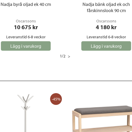
Nadja byrå oljad ek 40 cm
Nadja bänk oljad ek och
fårskinnslook 90 cm
Oscarssons
Oscarssons
10 675
 kr
4 180
 kr
Leveranstid 6-8 veckor
Leveranstid 6-8 veckor
Lägg i varukorg
Lägg i varukorg
1
/
2
>
-45%