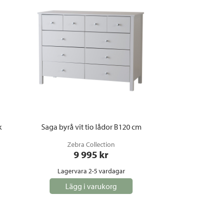
k
Saga byrå vit tio lådor B120 cm
Zebra Collection
9 995
 kr
Lagervara 2-5 vardagar
Lägg i varukorg