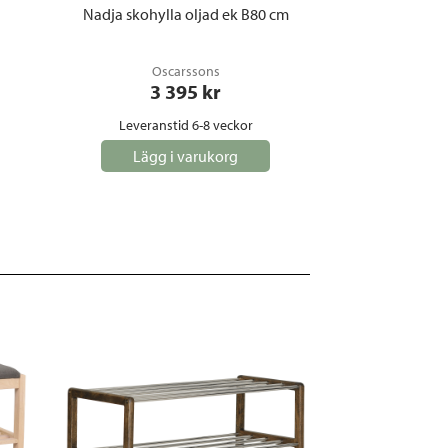
Nadja skohylla oljad ek B80 cm
Nadja kroklis
Oscarssons
Osc
3 395
 kr
6
Leveranstid 6-8 veckor
Leveranst
Lägg i varukorg
Lägg i