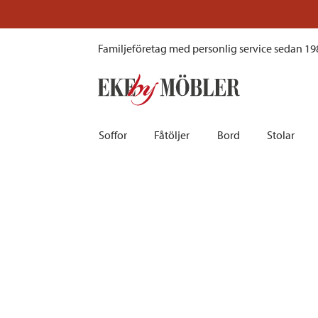
Nadja hatthylla oljad ek B80 cm
Familjeföretag med personlig service sedan 19
Soffor
Fåtöljer
Bord
Stolar
Biosoffor | Recliner
Fotpallar och sittpuffar
Barbord
Barnstolar
Bäddsoffor
Fåtöljer i sammet
Matbord
Barstolar |
Divansoffor
Fåtöljer med fotpallar
Matgrupper
Pallar | Bä
Howardsoffor
Reclinerfåtöljer
Skrivbord
Skinnstolar
Hörnsoffor
Skinnfåtöljer
Småbord | Sidobord
Skrivbords
Soffor 2-sits | 3-sits | 4-sits
Tygfåtöljer
Soffbord
Stolsdyno
Skinnsoffor
Tillbehör till fåtölj
Trästolar