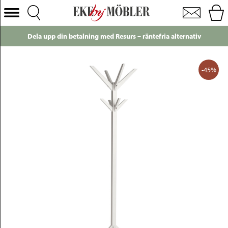
Confetti klädhängare/tamburmajor björk vit
Välj Kategori
Dela upp din betalning med Resurs – räntefria alternativ
Soffor
Fåtöljer
-45%
Bord
Stolar
Sängar
Förvaring
Inredning
Mattor
Belysning
Utemöbler
Varumärken