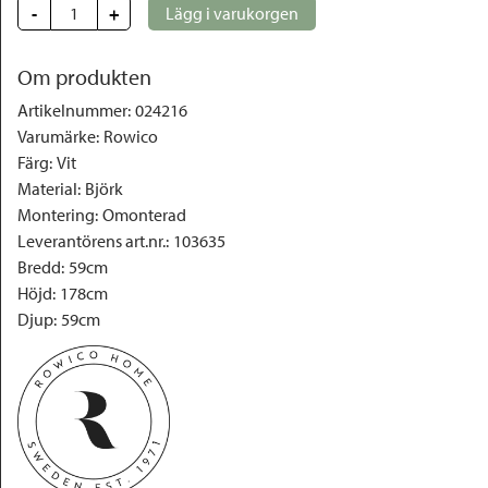
-
+
Lägg i varukorgen
Om produkten
Artikelnummer
:
024216
Varumärke
:
Rowico
Färg
:
Vit
Material
:
Björk
Montering
:
Omonterad
Leverantörens art.nr.
:
103635
Bredd
:
59cm
Höjd
:
178cm
Djup
:
59cm