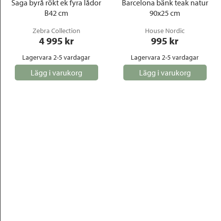
Saga byrå rökt ek fyra lådor
Barcelona bänk teak natur
B42 cm
90x25 cm
Zebra Collection
House Nordic
4 995
 kr
995
 kr
Lagervara 2-5 vardagar
Lagervara 2-5 vardagar
Lägg i varukorg
Lägg i varukorg