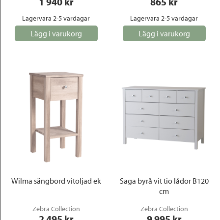
1 940
 kr
865
 kr
Lagervara 2-5 vardagar
Lagervara 2-5 vardagar
Lägg i varukorg
Lägg i varukorg
Wilma sängbord vitoljad ek
Saga byrå vit tio lådor B120
cm
Zebra Collection
Zebra Collection
2 495
 kr
9 995
 kr