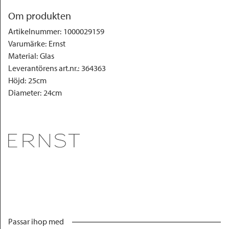
Om produkten
Artikelnummer
:
1000029159
Varumärke
:
Ernst
Material
:
Glas
Leverantörens art.nr.
:
364363
Höjd
:
25cm
Diameter
:
24cm
Passar ihop med