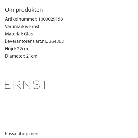
Om produkten
Artikelnummer
:
1000029158
Varumärke
:
Ernst
Material
:
Glas
Leverantörens art.nr.
:
364362
Höjd
:
22cm
Diameter
:
21cm
Passar ihop med