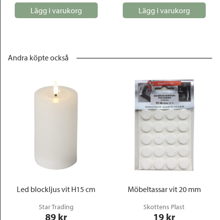
Lägg i varukorg
Lägg i varukorg
Andra köpte också
Led blockljus vit H15 cm
Möbeltassar vit 20 mm
Star Trading
Skottens Plast
89
 kr
19
 kr