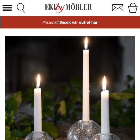
Ernst ljusstake glas bubblig H7,5 cm
Välj Kategori
Prissänkt!
Besök vår outlet här
Soffor
Fåtöljer
Bord
Stolar
Sängar
Förvaring
Inredning
Mattor
Belysning
Utemöbler
Varumärken