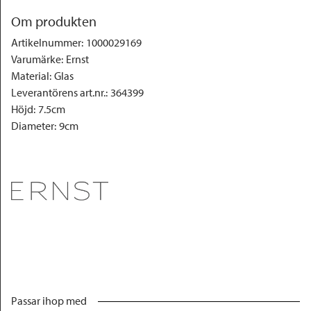
Om produkten
Artikelnummer
:
1000029169
Varumärke
:
Ernst
Material
:
Glas
Leverantörens art.nr.
:
364399
Höjd
:
7.5cm
Diameter
:
9cm
Passar ihop med