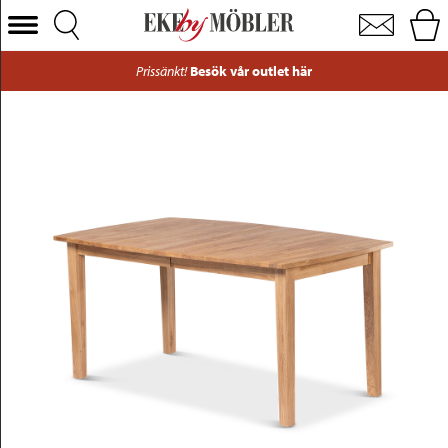
Visby matbord oljad ek 160/210x90 cm
Välj Kategori
Prissänkt!
Besök vår outlet här
Soffor
Fåtöljer
Bord
Stolar
Sängar
Förvaring
Inredning
Mattor
Belysning
Utemöbler
Varumärken