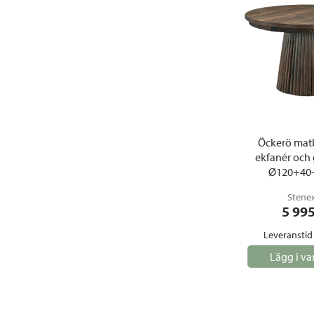
Öckerö mat
ekfanér och
Ø120+40
Stene
5 99
Leveranstid
Lägg i va