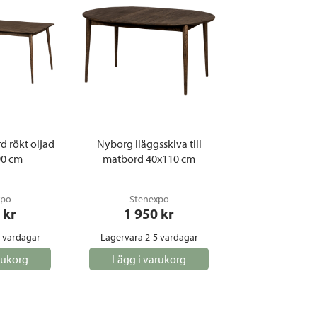
 rökt oljad
Nyborg iläggsskiva till
90 cm
matbord 40x110 cm
xpo
Stenexpo
 kr
1 950
 kr
5 vardagar
Lagervara 2-5 vardagar
rukorg
Lägg i varukorg