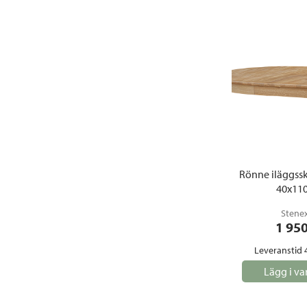
Rönne iläggssk
40x11
Stene
1 95
Leveranstid 
Lägg i va