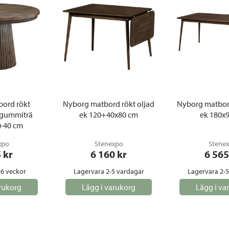
bord rökt
Nyborg matbord rökt oljad
Nyborg matbord
 gummiträ
ek 120+40x80 cm
ek 180x
+40 cm
xpo
Stenexpo
Stene
5
 kr
6 160
 kr
6 565
 6 veckor
Lagervara 2-5 vardagar
Lagervara 2-
rukorg
Lägg i varukorg
Lägg i va