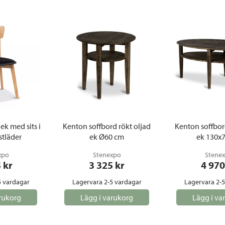
 ek med sits i
Kenton soffbord rökt oljad
Kenton soffbor
stläder
ek Ø60 cm
ek 130x
xpo
Stenexpo
Stene
5
 kr
3 325
 kr
4 970
5 vardagar
Lagervara 2-5 vardagar
Lagervara 2-
rukorg
Lägg i varukorg
Lägg i va