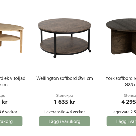
d ek vitoljad
Wellington soffbord Ø91 cm
York soffbord r
0 cm
Ø85 
xpo
Stenexpo
Stene
5
 kr
1 635
 kr
4 295
4-6 veckor
Leveranstid 4-6 veckor
Lagervara 2-
rukorg
Lägg i varukorg
Lägg i va