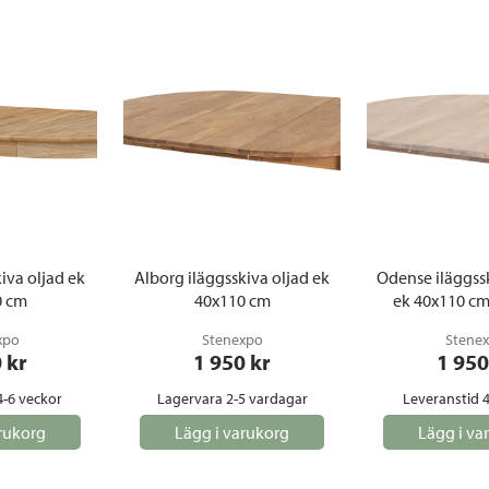
iva oljad ek
Alborg iläggsskiva oljad ek
Odense iläggssk
0 cm
40x110 cm
ek 40x110 cm
xpo
Stenexpo
Stene
0
 kr
1 950
 kr
1 950
4-6 veckor
Lagervara 2-5 vardagar
Leveranstid 4
rukorg
Lägg i varukorg
Lägg i va