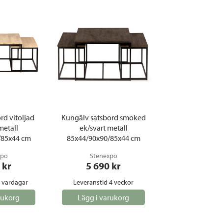
rd vitoljad
Kungälv satsbord smoked
metall
ek/svart metall
/85x44 cm
85x44/90x90/85x44 cm
xpo
Stenexpo
 kr
5 690
 kr
5 vardagar
Leveranstid 4 veckor
rukorg
Lägg i varukorg