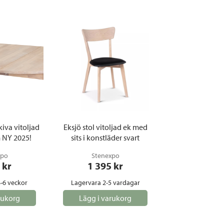
iva vitoljad
Eksjö stol vitoljad ek med
 NY 2025!
sits i konstläder svart
xpo
Stenexpo
 kr
1 395
 kr
-6 veckor
Lagervara 2-5 vardagar
rukorg
Lägg i varukorg