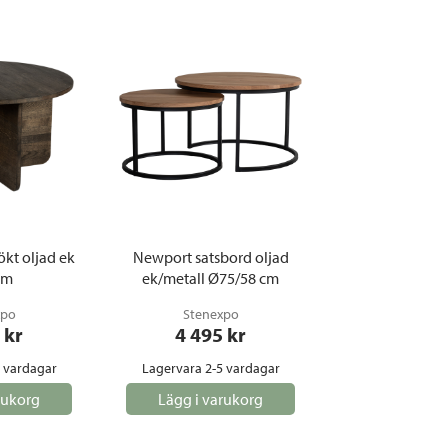
ökt oljad ek
Newport satsbord oljad
cm
ek/metall Ø75/58 cm
xpo
Stenexpo
 kr
4 495
 kr
5 vardagar
Lagervara 2-5 vardagar
rukorg
Lägg i varukorg