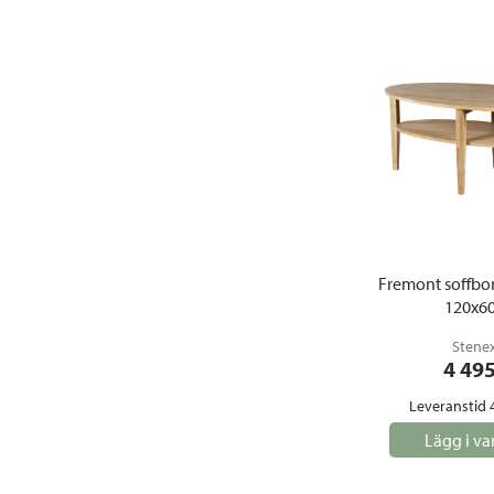
Fremont soffbor
120x6
Stene
4 49
Leveranstid 
Lägg i va