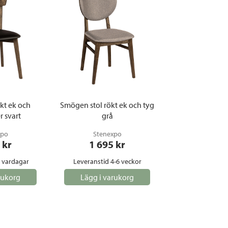
gemöbler
rupper
lskydd
ller
onger och tält
r och soffgrupper
ökt ek och
Smögen stol rökt ek och tyg
r svart
grå
öljer
xpo
ök
Stenexpo
 kr
1 695
 kr
5 vardagar
Leveranstid 4-6 veckor
rukorg
Lägg i varukorg