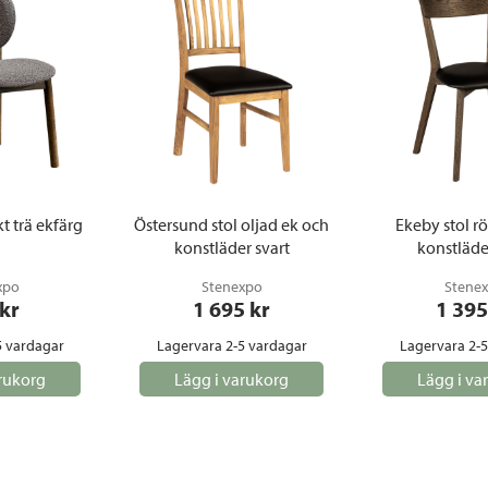
Täcken och kuddar
Sängbord
Klockor
Taklampor
Loun
Vedställ
Kuddar | Plädar
Vägglampor
Matg
Vinställ
Ljuslyktor | Ljusstakar
Utelampor
Möbe
Vitrinskåp
Ljus | Doft
Paraso
Garderober
Skafferi
Pavilj
Speglar
Soffo
Tavlor
Stolar
t trä ekfärg
Östersund stol oljad ek och
Ekeby stol r
konstläder svart
konstläde
Vaser | Krukor
Utefåt
xpo
Stenexpo
Stene
Utek
 kr
1 695
 kr
1 395
5 vardagar
Lagervara 2-5 vardagar
Lagervara 2-
rukorg
Lägg i varukorg
Lägg i va