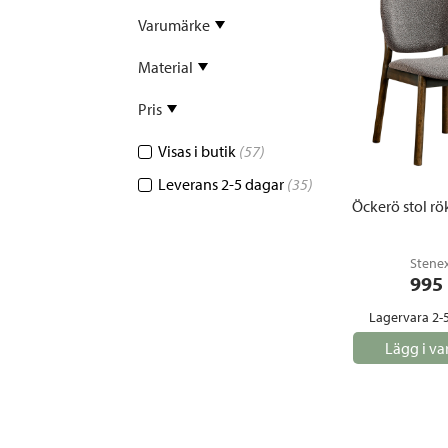
Sammetssoffor
Tygstolar
Varumärke
Soffgrupper
Material
Tygsoffor
Tillbehör till soffa
Pris
Visas i butik
(57)
Leverans 2-5 dagar
(35)
Öckerö stol rök
Stene
995
Lagervara 2-
Lägg i va