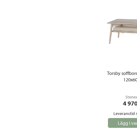
Torsby soffbord
120x6
Stene
4 97
Leveranstid 
Lägg i va