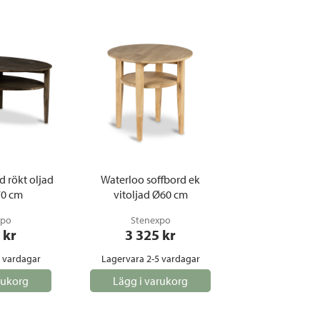
d rökt oljad
Waterloo soffbord ek
70 cm
vitoljad Ø60 cm
xpo
Stenexpo
 kr
3 325
 kr
5 vardagar
Lagervara 2-5 vardagar
rukorg
Lägg i varukorg