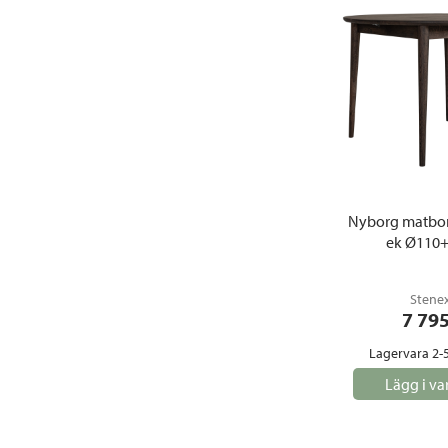
Nyborg matbor
ek Ø110
Stene
7 79
Lagervara 2-
Lägg i va