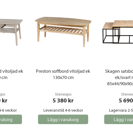
 vitoljad ek
Preston soffbord vitoljad ek
Skagen satsbo
0 cm
130x70 cm
ek/svart 
85x44/90x90
xpo
Stenexpo
Stene
0
 kr
5 380
 kr
5 690
4-6 veckor
Leveranstid 4-6 veckor
Lagervara 2-
rukorg
Lägg i varukorg
Lägg i va