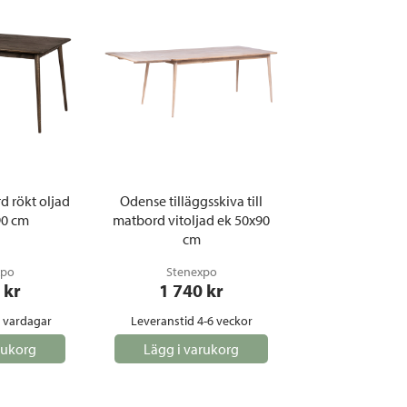
 rökt oljad
Odense tilläggsskiva till
90 cm
matbord vitoljad ek 50x90
cm
xpo
Stenexpo
 kr
1 740
 kr
5 vardagar
Leveranstid 4-6 veckor
rukorg
Lägg i varukorg