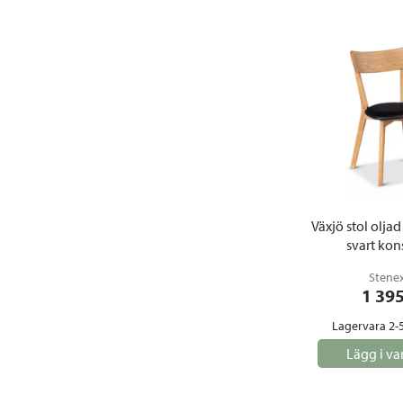
Växjö stol oljad
svart kon
Stene
1 39
Lagervara 2-
Lägg i va