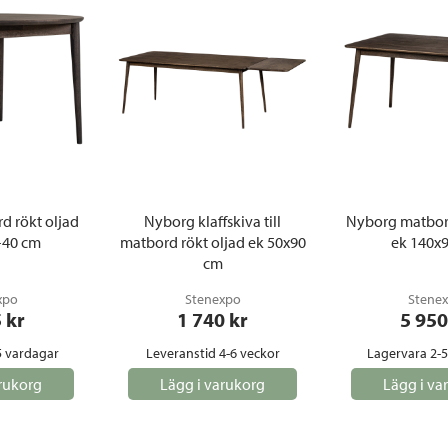
d rökt oljad
Nyborg klaffskiva till
Nyborg matbord
+40 cm
matbord rökt oljad ek 50x90
ek 140x
cm
xpo
Stenexpo
Stene
5
 kr
1 740
 kr
5 950
5 vardagar
Leveranstid 4-6 veckor
Lagervara 2-
rukorg
Lägg i varukorg
Lägg i va