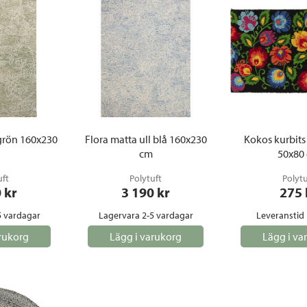
 grön 160x230
Flora matta ull blå 160x230
Kokos kurbits
cm
50x80
uft
Polytuft
Polytu
0
 kr
3 190
 kr
275
5 vardagar
Lagervara 2-5 vardagar
Leveranstid 
rukorg
Lägg i varukorg
Lägg i va