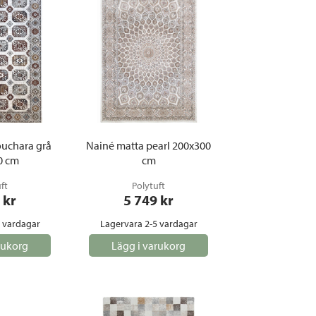
gemöbler
rupper
lskydd
ller
onger och tält
r och soffgrupper
uchara grå
Nainé matta pearl 200x300
0 cm
cm
öljer
ök
ft
Polytuft
 kr
5 749
 kr
5 vardagar
Lagervara 2-5 vardagar
rukorg
Lägg i varukorg