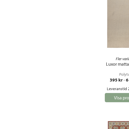
Fler vari
Luxor matta 
Polyt
395
 kr
 - 
6
Leveranstid 
Visa pr