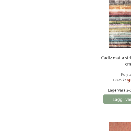
Cadiz matta str
cm
Polyt
9
1 895
 kr
Lagervara 2-
Lägg i va