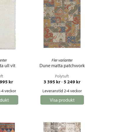
anter
Fler varianter
a ull vit
Dune matta patchwork
ft
Polytuft
 995
 kr
3 395
 kr
 - 
5 249
 kr
-4 veckor
Leveranstid 2-4 veckor
odukt
Visa produkt