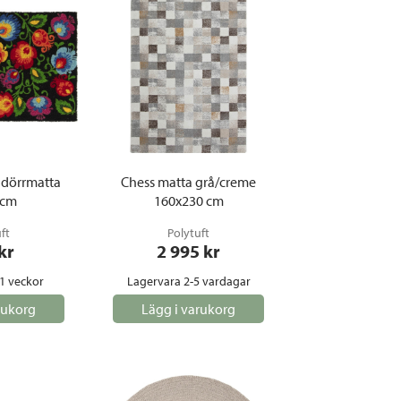
 dörrmatta
Chess matta grå/creme
 cm
160x230 cm
ft
Polytuft
 kr
2 995
 kr
1 veckor
Lagervara 2-5 vardagar
rukorg
Lägg i varukorg