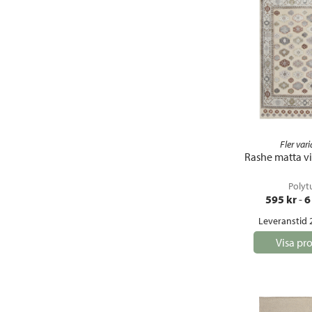
Fler vari
Rashe matta vi
Polyt
595
 kr
 - 
6
Leveranstid 
Visa pr