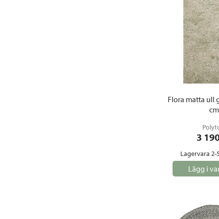
Flora matta ull
cm
Polyt
3 19
Lagervara 2-
Lägg i va