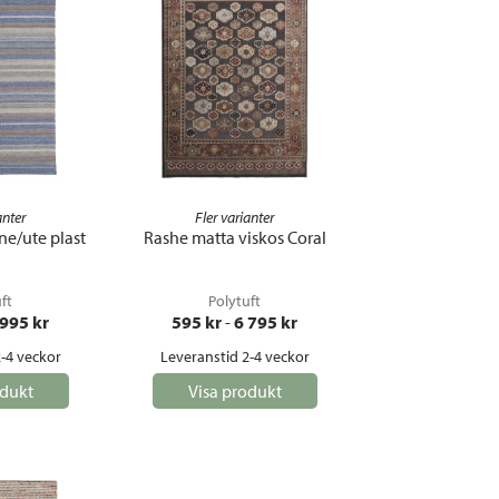
anter
Fler varianter
ne/ute plast
Rashe matta viskos Coral
ft
Polytuft
 995
 kr
595
 kr
 - 
6 795
 kr
-4 veckor
Leveranstid 2-4 veckor
odukt
Visa produkt