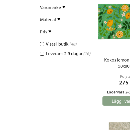
Sammetssoffor
Tygstolar
Varumärke
Soffgrupper
Material
Tygsoffor
Tillbehör till soffa
Pris
Visas i butik
(48)
Leverans 2-5 dagar
(16)
Kokos lemon
50x80
Polyt
275
Lagervara 2-
Lägg i va