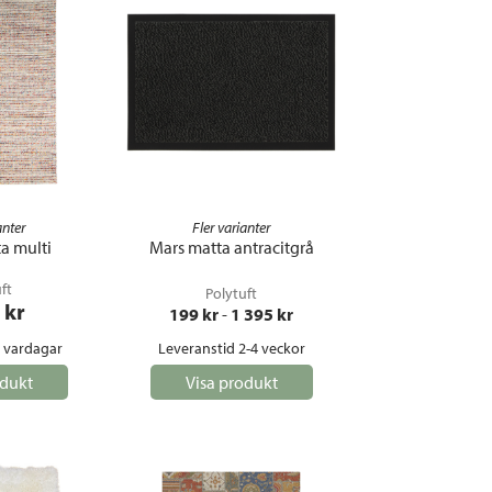
anter
Fler varianter
a multi
Mars matta antracitgrå
ft
Polytuft
 kr
199
 kr
 - 
1 395
 kr
5 vardagar
Leveranstid 2-4 veckor
odukt
Visa produkt