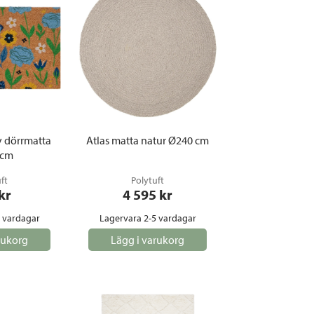
y dörrmatta
Atlas matta natur Ø240 cm
 cm
ft
Polytuft
 kr
4 595
 kr
5 vardagar
Lagervara 2-5 vardagar
rukorg
Lägg i varukorg