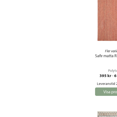
Fler vari
Safir matta 
Polyt
395
 kr
 - 
6
Leveranstid 
Visa pr