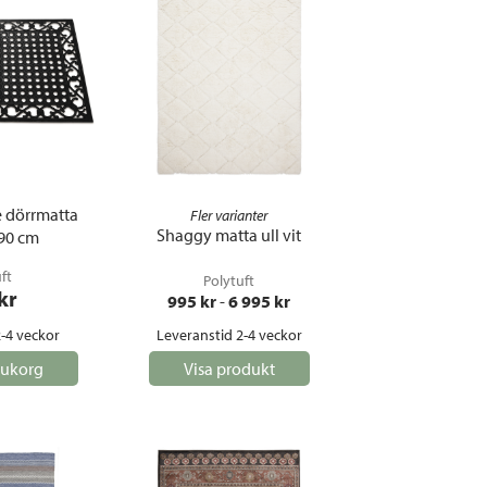
dörrmatta
Fler varianter
Shaggy matta ull vit
x90 cm
ft
Polytuft
 kr
995
 kr
 - 
6 995
 kr
-4 veckor
Leveranstid 2-4 veckor
rukorg
Visa produkt