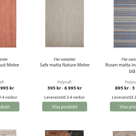
anter
Fler varianter
Fler vari
Rust Melee
Safir matta Nature Melee
Rosen matta in
blå
uft
Polytuft
Polytu
 995
 kr
395
 kr
 - 
6 995
 kr
895
 kr
 - 
3
2-4 veckor
Leveranstid 2-4 veckor
Leveranstid 2
odukt
Visa produkt
Visa pr