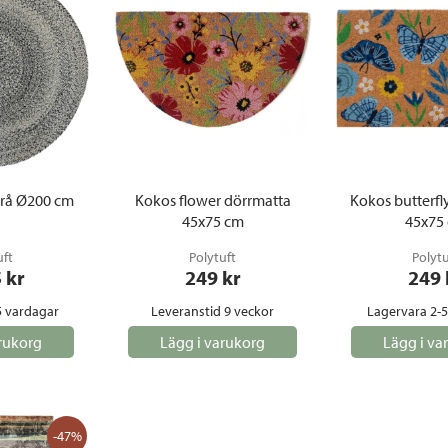
rå Ø200 cm
Kokos flower dörrmatta
Kokos butterfl
45x75 cm
45x75
uft
Polytuft
Polytu
5
 kr
249
 kr
249
5 vardagar
Leveranstid 9 veckor
Lagervara 2-
rukorg
Lägg i varukorg
Lägg i va
-47%