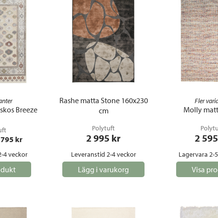
Rashe matta Stone 160x230
anter
Fler vari
skos Breeze
Molly matt
cm
Polytuft
Polytu
uft
2 995
 kr
2 595
 795
 kr
2-4 veckor
Leveranstid 2-4 veckor
Lagervara 2-
odukt
Lägg i varukorg
Visa pr