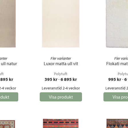
anter
Fler varianter
Fler vari
ull natur
Luxor matta ull vit
Flokati matt
uft
Polytuft
Polytu
 895
 kr
395
 kr
 - 
6 895
 kr
995
 kr
 - 
6
2-4 veckor
Leveranstid 2-4 veckor
Leveranstid 2
odukt
Visa produkt
Visa pr