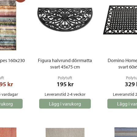
ipes 160x230
Figura halvrund dörrmatta
Domino Home 
svart 45x75 cm
svart 60
uft
Polytuft
Polytu
95
 kr
195
 kr
329
5 vardagar
Leveranstid 2-4 veckor
Leveranstid 2
rukorg
Lägg i varukorg
Lägg i va