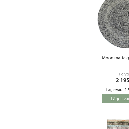
Moon matta g
Polyt
2 19
Lagervara 2-
Lägg i va