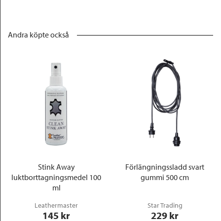
Andra köpte också
Stink Away
Förlängningssladd svart
luktborttagningsmedel 100
gummi 500 cm
ml
Leathermaster
Star Trading
145
 kr
229
 kr