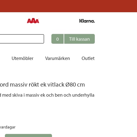
0
Till kassan
Utemöbler
Varumärken
Outlet
et
rd massiv rökt ek vitlack Ø80 cm
ation
rd med skiva i massiv ek och ben och underhylla
r
tolar | Solsängar
ring
 vardagar
ockar