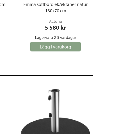
 cm
Emma soffbord ek/ekfanér natur
130x70 cm
Actona
5 580
 kr
Lagervara 2-5 vardagar
Lägg i varukorg