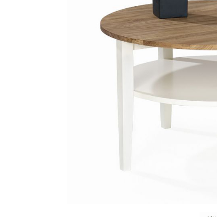
Sammetssoffor
Tygstolar
Soffgrupper
Tygsoffor
Tillbehör till soffa