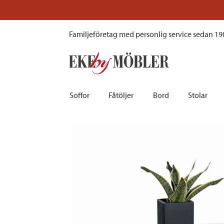
Tampa soffbord massiv rökt ek vitlack Ø80 cm
Familjeföretag med personlig service sedan 19
Soffor
Fåtöljer
Bord
Stolar
Biosoffor | Recliner
Fotpallar och sittpuffar
Barbord
Barnstolar
Bäddsoffor
Fåtöljer i sammet
Matbord
Barstolar |
Divansoffor
Fåtöljer med fotpallar
Matgrupper
Pallar | Bä
Howardsoffor
Reclinerfåtöljer
Skrivbord
Skinnstolar
Hörnsoffor
Skinnfåtöljer
Småbord | Sidobord
Skrivbords
Soffor 2-sits | 3-sits | 4-sits
Tygfåtöljer
Soffbord
Stolsdyno
Skinnsoffor
Tillbehör till fåtölj
Trästolar