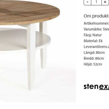
-
+
Täcken och kuddar
Sängbord
Klockor
Taklampor
Loun
Vedställ
Kuddar | Plädar
Vägglampor
Matg
Om produkt
Vinställ
Ljuslyktor | Ljusstakar
Utelampor
Möbe
Artikelnummer
:
Vitrinskåp
Ljus | Doft
Paraso
Varumärke
:
Ste
Garderober
Skafferi
Pavilj
Färg
:
Natur
Material
:
Ek
Speglar
Soffo
Leverantörens ar
Tavlor
Stolar
Längd
:
80cm
Vaser | Krukor
Utefåt
Bredd
:
80cm
Höjd
:
52cm
Utek