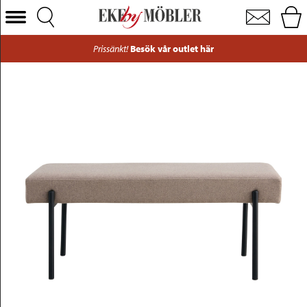
Swindon bänk tyg gråbrun/metall svart 100x36 cm
Välj Kategori
Prissänkt!
Besök vår outlet här
Soffor
Fåtöljer
Bord
Stolar
Sängar
Förvaring
Inredning
Mattor
Belysning
Utemöbler
Varumärken