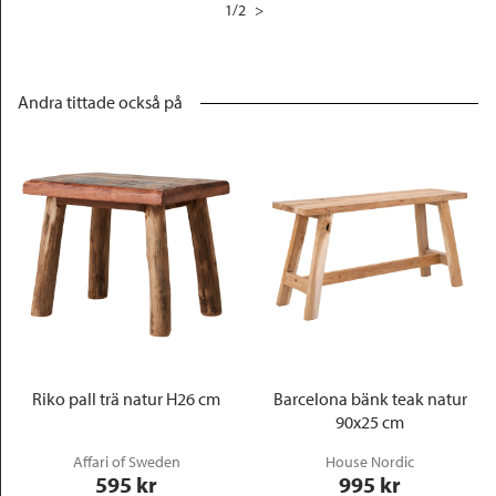
1
/
2
>
Andra tittade också på
Riko pall trä natur H26 cm
Barcelona bänk teak natur
90x25 cm
Affari of Sweden
House Nordic
595
 kr
995
 kr