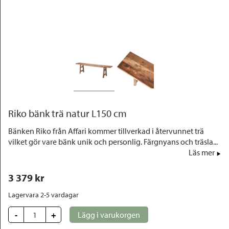
Outlet
Riko bänk trä natur L150 cm
Bänken Riko från Affari kommer tillverkad i återvunnet trä
vilket gör vare bänk unik och personlig. Färgnyans och träsla...
Läs mer
3 379
 kr
Lagervara 2-5 vardagar
-
+
Lägg i varukorgen