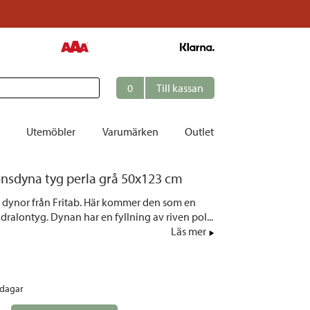
0
Till kassan
Utemöbler
Varumärken
Outlet
onsdyna tyg perla grå 50x123 cm
et
ie dynor från Fritab. Här kommer den som en
ation
dralontyg. Dynan har en fyllning av riven pol...
r
Läs mer
tolar | Solsängar
ring
rdagar
ockar