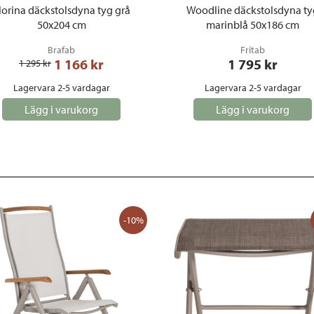
lorina däckstolsdyna tyg grå
Woodline däckstolsdyna ty
50x204 cm
marinblå 50x186 cm
Brafab
Fritab
1 166
 kr
1 795
 kr
1 295
 kr
Lagervara 2-5 vardagar
Lagervara 2-5 vardagar
Lägg i varukorg
Lägg i varukorg
-10%