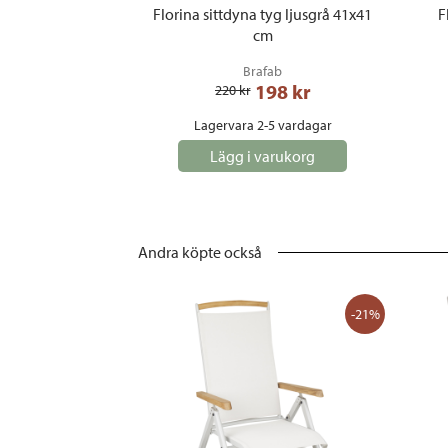
Florina sittdyna tyg ljusgrå 41x41
F
cm
Brafab
198
 kr
220
 kr
Lagervara 2-5 vardagar
Lägg i varukorg
Andra köpte också
-21%