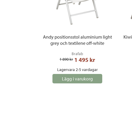
Andy positionsstol aluminium light
Kiwi
grey och textilene off-white
Brafab
1 495
 kr
1 890
 kr
Lagervara 2-5 vardagar
Lägg i varukorg