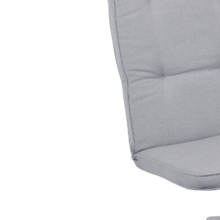
Sammetssoffor
Tygstolar
Soffgrupper
Tygsoffor
Tillbehör till soffa