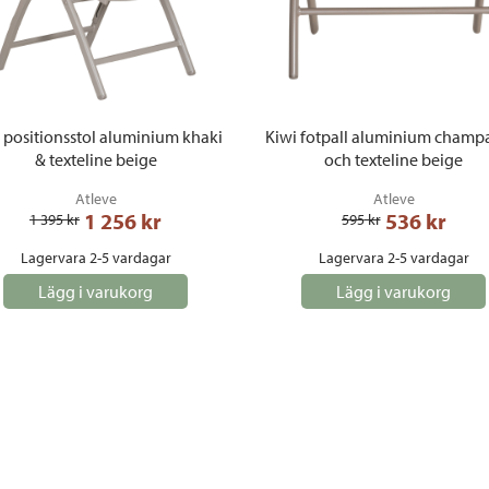
 positionsstol aluminium khaki
Kiwi fotpall aluminium cham
& texteline beige
och texteline beige
Atleve
Atleve
1 256
 kr
536
 kr
1 395
 kr
595
 kr
Lagervara 2-5 vardagar
Lagervara 2-5 vardagar
Lägg i varukorg
Lägg i varukorg