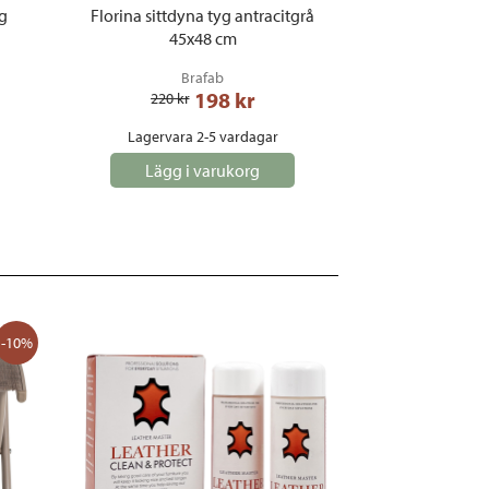
g
Florina sittdyna tyg antracitgrå
45x48 cm
Brafab
198
 kr
220
 kr
Lagervara 2-5 vardagar
Lägg i varukorg
-10%