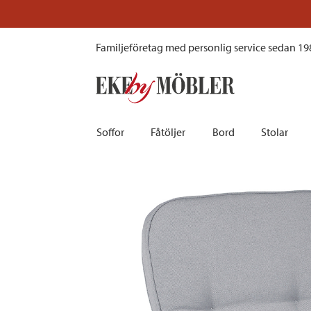
River positionsdyna tyg perla grå 50x123 cm
Prissänkt!
Besök vår outlet här
Familjeföretag med personlig service sedan 19
Soffor
Fåtöljer
Bord
Stolar
Biosoffor | Recliner
Fotpallar och sittpuffar
Barbord
Barnstolar
Bäddsoffor
Fåtöljer i sammet
Matbord
Barstolar |
Divansoffor
Fåtöljer med fotpallar
Matgrupper
Pallar | Bä
Howardsoffor
Reclinerfåtöljer
Skrivbord
Skinnstolar
Hörnsoffor
Skinnfåtöljer
Småbord | Sidobord
Skrivbords
Soffor 2-sits | 3-sits | 4-sits
Tygfåtöljer
Soffbord
Stolsdyno
Skinnsoffor
Tillbehör till fåtölj
Trästolar