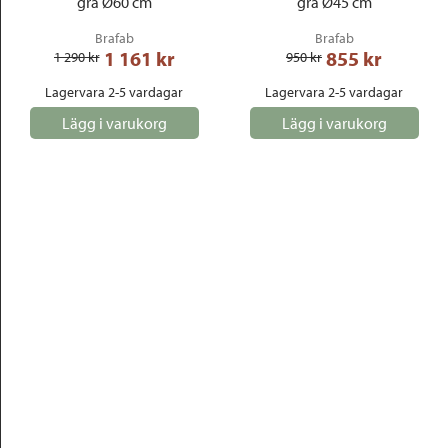
grå Ø60 cm
grå Ø45 cm
Brafab
Brafab
1 161
 kr
855
 kr
1 290
 kr
950
 kr
Lagervara 2-5 vardagar
Lagervara 2-5 vardagar
Lägg i varukorg
Lägg i varukorg