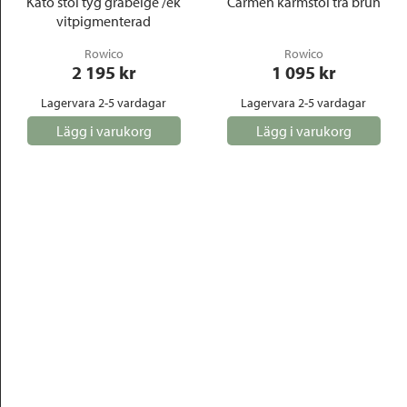
Kato stol tyg gråbeige /ek
Carmen karmstol trä brun
vitpigmenterad
Rowico
Rowico
2 195
 kr
1 095
 kr
Lagervara 2-5 vardagar
Lagervara 2-5 vardagar
Lägg i varukorg
Lägg i varukorg