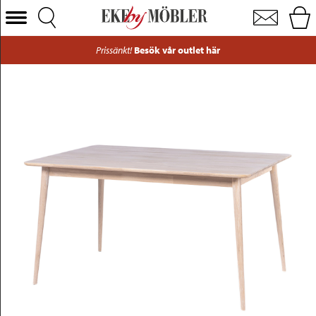
Odense matbord vitoljad ek 140x90 cm
Välj Kategori
Prissänkt!
Besök vår outlet här
Soffor
Fåtöljer
Bord
Stolar
Sängar
Förvaring
Inredning
Mattor
Belysning
Utemöbler
Varumärken