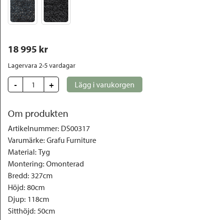
18 995
 kr
Lagervara 2-5 vardagar
-
+
Lägg i varukorgen
Om produkten
Artikelnummer
:
DS00317
Varumärke
:
Grafu Furniture
Material
:
Tyg
Montering
:
Omonterad
Bredd
:
327cm
Höjd
:
80cm
Djup
:
118cm
Sitthöjd
:
50cm