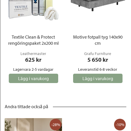
Textile Clean & Protect
Motive fotpall tyg 140x90
rengöringspaket 2x200 ml
cm
Leathermaster
Grafu Furniture
625
 kr
5 650
 kr
Lagervara 2-5 vardagar
Leveranstid 6-8 veckor
Lägg i varukorg
Lägg i varukorg
Andra tittade också på
-28%
-10%