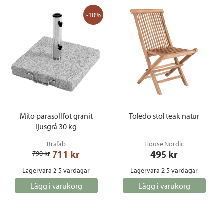
-10%
Mito parasollfot granit
Toledo stol teak natur
ljusgrå 30 kg
Brafab
House Nordic
711
 kr
495
 kr
790
 kr
Lagervara 2-5 vardagar
Lagervara 2-5 vardagar
Lägg i varukorg
Lägg i varukorg