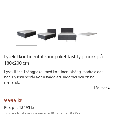
Outlet
Lysekil kontinental sängpaket fast tyg mörkgrå
180x200 cm
Lysekil är ett sängpaket med kontinentalsäng, madrass och
ben. Lysekil består av en tvådelad underdel och en hel
melland...
Läs mer
9 995
 kr
Rek. pris
18 195
 kr
Tidigare lägsta pris de senaste 30 dagarna: 
9 995 kr