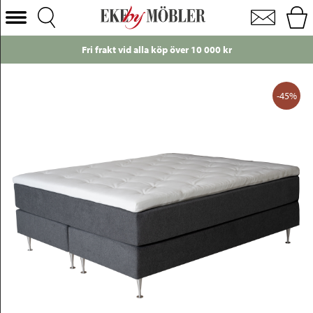
Lysekil kontinental sängpaket fast tyg mörkgrå 180x200 cm
Välj Kategori
Just nu!
Endast 49 kr i frakt till ombu
Soffor
Fåtöljer
-45%
Bord
Stolar
Sängar
Förvaring
Inredning
Mattor
Belysning
Utemöbler
Varumärken