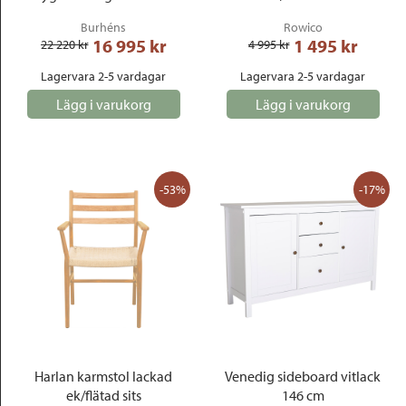
Burhéns
Rowico
16 995
 kr
1 495
 kr
22 220
 kr
4 995
 kr
Lagervara 2-5 vardagar
Lagervara 2-5 vardagar
Lägg i varukorg
Lägg i varukorg
-53%
-17%
Harlan karmstol lackad
Venedig sideboard vitlack
ek/flätad sits
146 cm