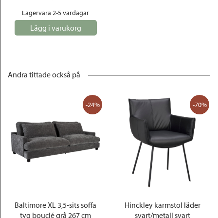
Lagervara 2-5 vardagar
Lägg i varukorg
Andra tittade också på
-24%
-70%
Baltimore XL 3,5-sits soffa
Hinckley karmstol läder
tyg bouclé grå 267 cm
svart/metall svart