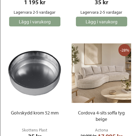
1 195
 kr
35
 kr
Lagervara 2-5 vardagar
Lagervara 2-5 vardagar
Lägg i varukorg
Lägg i varukorg
-28%
Golvskydd krom 52 mm
Cordova 4-sits soffa tyg
beige
Skottens Plast
Actona
24 995
 kr