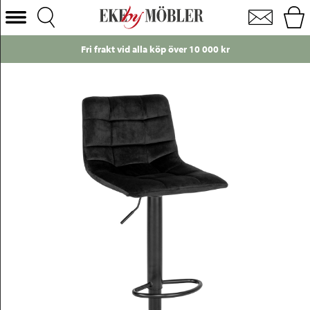
Middelfart barstol sammet svart
Välj Kategori
Fri frakt vid alla köp över 10 000 kr
Soffor
Fåtöljer
Bord
Stolar
Sängar
Förvaring
Inredning
Mattor
Belysning
Utemöbler
Varumärken