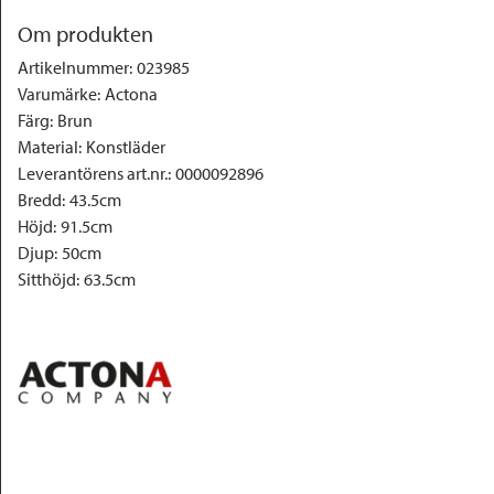
Om produkten
Artikelnummer
:
023985
Varumärke
:
Actona
Färg
:
Brun
Material
:
Konstläder
Leverantörens art.nr.
:
0000092896
Bredd
:
43.5cm
Höjd
:
91.5cm
Djup
:
50cm
Sitthöjd
:
63.5cm