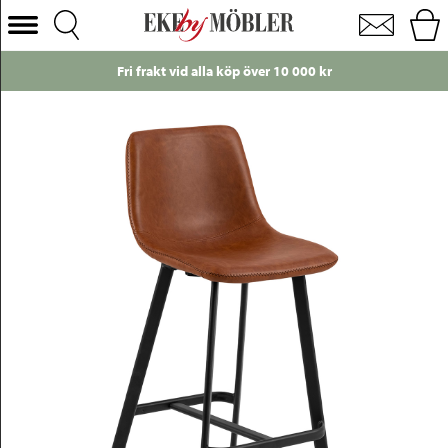
Oregon låg barstol konstläder konjak H91,5 cm
Välj Kategori
Fri frakt vid alla köp över 10 000 kr
Soffor
Fåtöljer
Bord
Stolar
Sängar
Förvaring
Inredning
Mattor
Belysning
Utemöbler
Varumärken