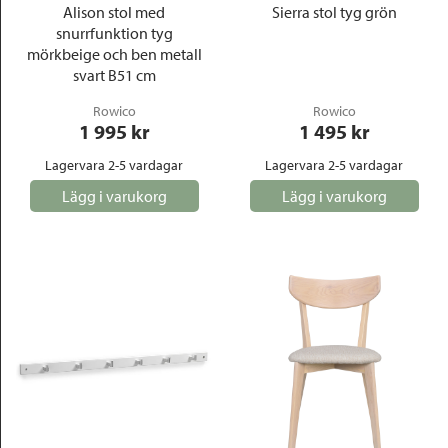
Alison stol med
Sierra stol tyg grön
snurrfunktion tyg
mörkbeige och ben metall
svart B51 cm
Rowico
Rowico
1 995
 kr
1 495
 kr
Lagervara 2-5 vardagar
Lagervara 2-5 vardagar
Lägg i varukorg
Lägg i varukorg