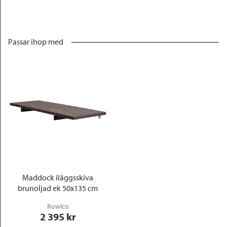
Passar ihop med
Maddock iläggsskiva
brunoljad ek 50x135 cm
Rowico
2 395
 kr