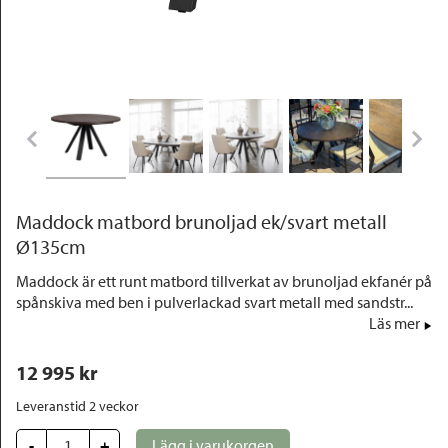
Outlet
Maddock matbord brunoljad ek/svart metall
Ø135cm
Maddock är ett runt matbord tillverkat av brunoljad ekfanér på
spånskiva med ben i pulverlackad svart metall med sandstr...
Läs mer
12 995
 kr
Leveranstid 2 veckor
-
+
Lägg i varukorgen