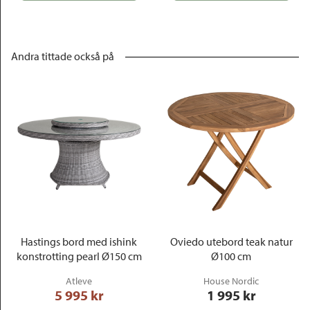
Andra tittade också på
Hastings bord med ishink
Oviedo utebord teak natur
konstrotting pearl Ø150 cm
Ø100 cm
Atleve
House Nordic
5 995
 kr
1 995
 kr