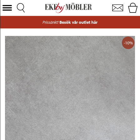
Laminat bordsskiva grå Ø70 cm
Välj Kategori
Prissänkt!
Besök vår outlet här
Soffor
Fåtöljer
-10%
Bord
Stolar
Sängar
Förvaring
Inredning
Mattor
Belysning
Utemöbler
Varumärken