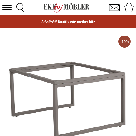
Talance bordsstativ aluminium beige 71x59 cm
Välj Kategori
Prissänkt!
Besök vår outlet här
Soffor
Fåtöljer
-10%
Bord
Stolar
Sängar
Förvaring
Inredning
Mattor
Belysning
Utemöbler
Varumärken