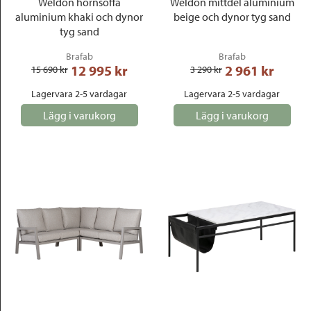
Weldon hörnsoffa
Weldon mittdel aluminium
aluminium khaki och dynor
beige och dynor tyg sand
tyg sand
Brafab
Brafab
12 995
 kr
2 961
 kr
15 690
 kr
3 290
 kr
Lagervara 2-5 vardagar
Lagervara 2-5 vardagar
Lägg i varukorg
Lägg i varukorg