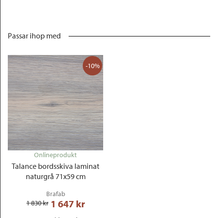
Passar ihop med
-10%
Onlineprodukt
Talance bordsskiva laminat
naturgrå 71x59 cm
Brafab
1 647
 kr
1 830
 kr