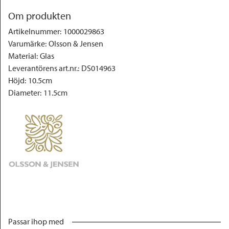
Om produkten
Artikelnummer
:
1000029863
Varumärke
:
Olsson & Jensen
Material
:
Glas
Leverantörens art.nr.
:
DS014963
Höjd
:
10.5cm
Diameter
:
11.5cm
Passar ihop med