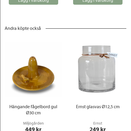
Lägg i varukorg
Lägg i varukorg
Andra köpte också
Hängande fågelbord gul
Ernst glasvas Ø12,5 cm
Ø30 cm
Miljögården
Ernst
449
 kr
249
 kr