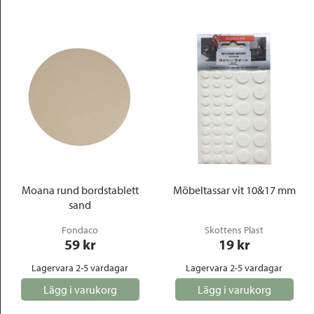
Moana rund bordstablett
Möbeltassar vit 10&17 mm
sand
Fondaco
Skottens Plast
59
 kr
19
 kr
Lagervara 2-5 vardagar
Lagervara 2-5 vardagar
Lägg i varukorg
Lägg i varukorg