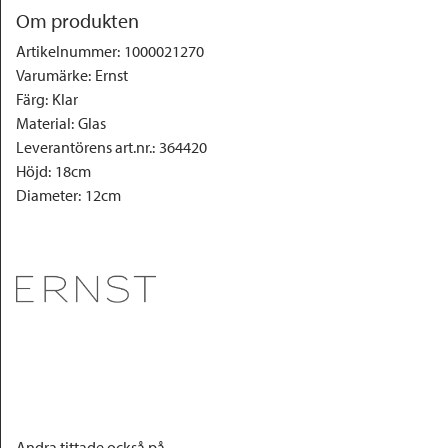
Om produkten
Artikelnummer
:
1000021270
Varumärke
:
Ernst
Färg
:
Klar
Material
:
Glas
Leverantörens art.nr.
:
364420
Höjd
:
18cm
Diameter
:
12cm
Andra tittade också på