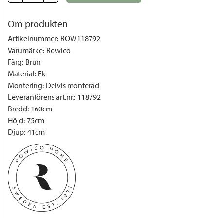
Om produkten
Artikelnummer
:
ROW118792
Varumärke
:
Rowico
Färg
:
Brun
Material
:
Ek
Montering
:
Delvis monterad
Leverantörens art.nr.
:
118792
Bredd
:
160cm
Höjd
:
75cm
Djup
:
41cm