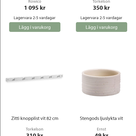
Rowico
Torkelson
1 095
 kr
350
 kr
Lagervara 2-5 vardagar
Lagervara 2-5 vardagar
Lägg i varukorg
Lägg i varukorg
Zitti knopplist vit 82 cm
Stengods ljuslykta vit
Torkelson
Ernst
310
 kr
49
 kr