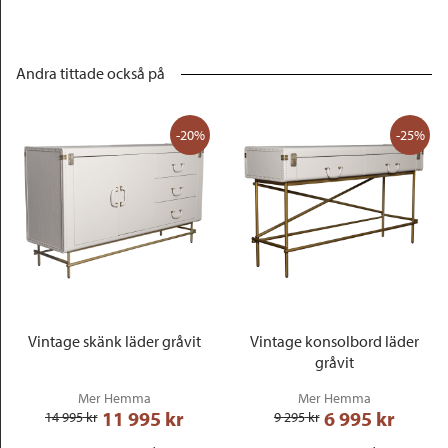
Andra tittade också på
-20%
-25%
Vintage skänk läder gråvit
Vintage konsolbord läder
gråvit
Mer Hemma
Mer Hemma
11 995
 kr
6 995
 kr
14 995
 kr
9 295
 kr