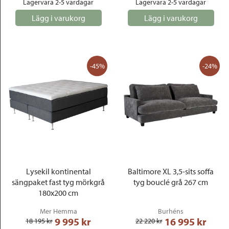
Lagervara 2-5 vardagar
Lagervara 2-5 vardagar
Lägg i varukorg
Lägg i varukorg
-45%
-24%
Lysekil kontinental
Baltimore XL 3,5-sits soffa
sängpaket fast tyg mörkgrå
tyg bouclé grå 267 cm
180x200 cm
Mer Hemma
Burhéns
9 995
 kr
16 995
 kr
18 195
 kr
22 220
 kr