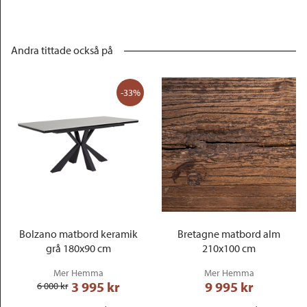
Andra tittade också på
-33%
Bolzano matbord keramik
Bretagne matbord alm
grå 180x90 cm
210x100 cm
Mer Hemma
Mer Hemma
3 995
 kr
9 995
 kr
6 000
 kr