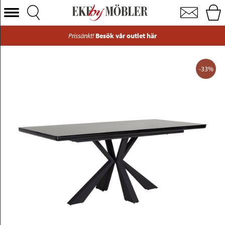
Bolzano matbord glas svart 180x90 cm
Välj Kategori
Prissänkt!
Besök vår outlet här
Soffor
Fåtöljer
-33%
Bord
Stolar
Sängar
Förvaring
Inredning
Mattor
Belysning
Utemöbler
Varumärken