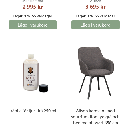
Mer Hemma
Atleve
2 995
 kr
3 695
 kr
Lagervara 2-5 vardagar
Lagervara 2-5 vardagar
Lägg i varukorg
Lägg i varukorg
Träolja för ljust trä 250 ml
Alison karmstol med
snurrfunktion tyg grå och
ben metall svart B58 cm