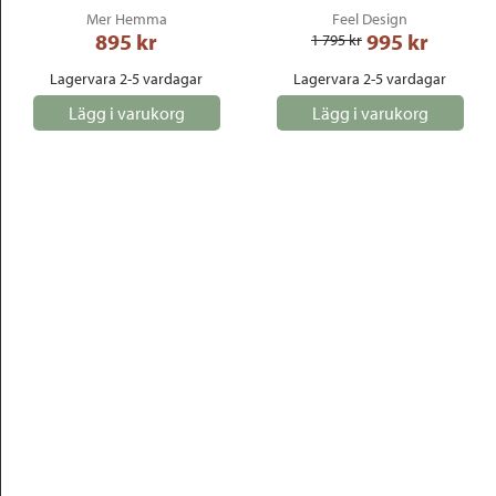
Mer Hemma
Feel Design
895
 kr
995
 kr
1 795
 kr
Lagervara 2-5 vardagar
Lagervara 2-5 vardagar
Lägg i varukorg
Lägg i varukorg