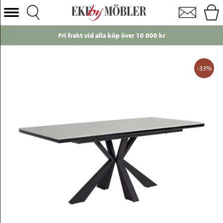
Bolzano matbord keramik grå 180x90 cm
Välj Kategori
Fri frakt vid alla köp över 10 000 kr
Soffor
Fåtöljer
-33%
Bord
Stolar
Sängar
Förvaring
Inredning
Mattor
Belysning
Utemöbler
Varumärken