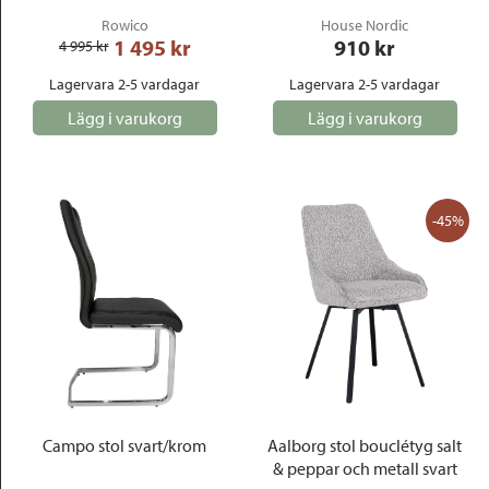
Rowico
House Nordic
1 495
 kr
910
 kr
4 995
 kr
Lagervara 2-5 vardagar
Lagervara 2-5 vardagar
Lägg i varukorg
Lägg i varukorg
-45%
Campo stol svart/krom
Aalborg stol bouclétyg salt
& peppar och metall svart