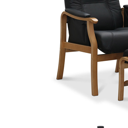
Sammetssoffor
Tygstolar
Soffgrupper
Tygsoffor
Tillbehör till soffa