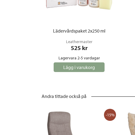
Lädervårdspaket 2x250 ml
Leathermaster
525
 kr
Lagervara 2-5 vardagar
Lägg i varukorg
Andra tittade också på
-15%