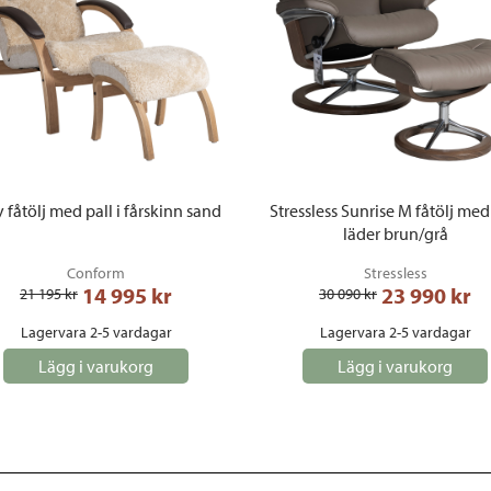
 fåtölj med pall i fårskinn sand
Stressless Sunrise M fåtölj med
läder brun/grå
Conform
Stressless
14 995
 kr
23 990
 kr
21 195
 kr
30 090
 kr
Lagervara 2-5 vardagar
Lagervara 2-5 vardagar
Lägg i varukorg
Lägg i varukorg