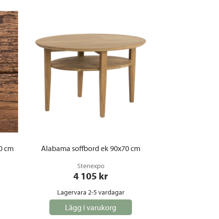
0 cm
Alabama soffbord ek 90x70 cm
Stenexpo
4 105
 kr
Lagervara 2-5 vardagar
Lägg i varukorg