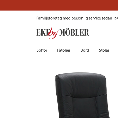
Bergen fåtölj med pall skinn svart
Pr
Familjeföretag med personlig service sedan 19
Soffor
Fåtöljer
Bord
Stolar
Biosoffor | Recliner
Fotpallar och sittpuffar
Barbord
Barnstolar
Bäddsoffor
Fåtöljer i sammet
Matbord
Barstolar |
Divansoffor
Fåtöljer med fotpallar
Matgrupper
Pallar | Bä
Howardsoffor
Reclinerfåtöljer
Skrivbord
Skinnstolar
Hörnsoffor
Skinnfåtöljer
Småbord | Sidobord
Skrivbords
Soffor 2-sits | 3-sits | 4-sits
Tygfåtöljer
Soffbord
Stolsdyno
Skinnsoffor
Tillbehör till fåtölj
Trästolar