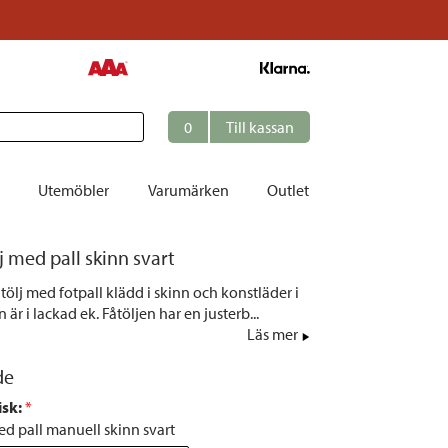
0
Till kassan
Utemöbler
Varumärken
Outlet
j med pall skinn svart
et
ölj med fotpall klädd i skinn och konstläder i
ation
 är i lackad ek. Fåtöljen har en justerb...
r
Läs mer
tolar | Solsängar
de
ring
isk
:
 *
ockar
ed pall manuell skinn svart