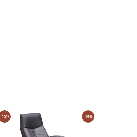
-20%
-15%