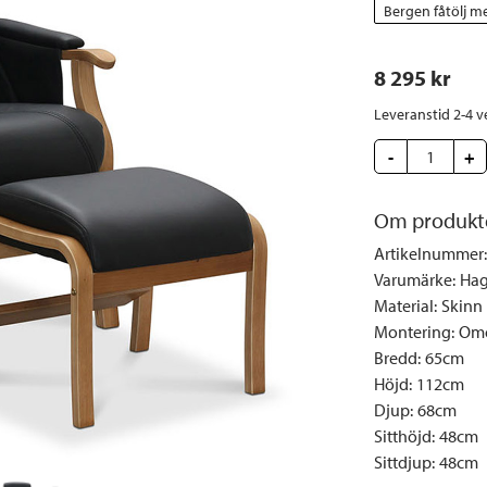
Täcken och kuddar
Sängbord
Klockor
Taklampor
Loun
Bergen fåtölj me
Vedställ
Kuddar | Plädar
Vägglampor
Matg
8 295
 kr
Vinställ
Ljuslyktor | Ljusstakar
Utelampor
Möbe
Vitrinskåp
Ljus | Doft
Paraso
Leveranstid 2-4 v
Garderober
Skafferi
Pavilj
-
+
Speglar
Soffo
Tavlor
Om produkt
Stolar
Vaser | Krukor
Utefåt
Artikelnummer
:
Varumärke
:
Hag
Utek
Material
:
Skinn
Montering
:
Omo
Bredd
:
65cm
Höjd
:
112cm
Djup
:
68cm
Sitthöjd
:
48cm
Sittdjup
:
48cm