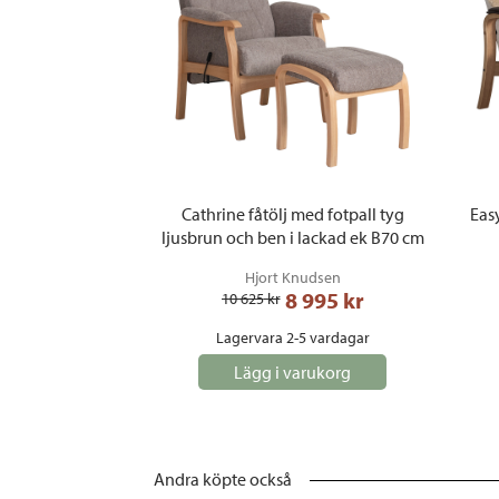
Cathrine fåtölj med fotpall tyg
Easy
ljusbrun och ben i lackad ek B70 cm
Hjort Knudsen
8 995
 kr
10 625
 kr
Lagervara 2-5 vardagar
Lägg i varukorg
Andra köpte också