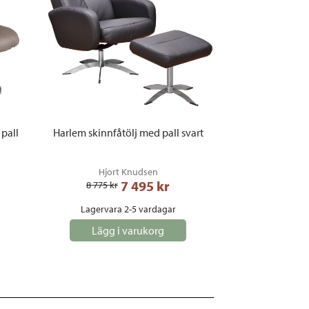
 pall
Harlem skinnfåtölj med pall svart
Hjort Knudsen
7 495
 kr
8 775
 kr
Lagervara 2-5 vardagar
Lägg i varukorg