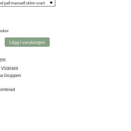
gemöbler
d pall manuell skinn svart
rupper
lskydd
ller
eckor
onger och tält
Lägg i varukorgen
r och soffgrupper
en
öljer
VS00369
a Gruppen
ök
nterad