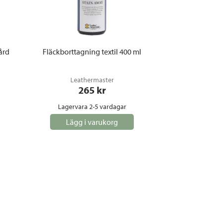
ård
Fläckborttagning textil 400 ml
Leathermaster
265
 kr
Lagervara 2-5 vardagar
Lägg i varukorg