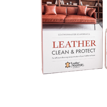
Sammetssoffor
Tygstolar
Soffgrupper
Tygsoffor
Tillbehör till soffa