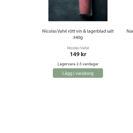
Nicolas Vahé rött vin & lagerblad salt
Na
340g
Nicolas Vahé
149
 kr
Lagervara 2-5 vardagar
Lägg i varukorg