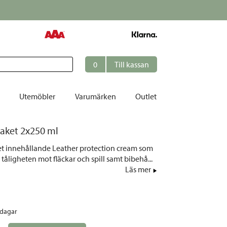
0
Till kassan
Utemöbler
Varumärken
Outlet
aket 2x250 ml
et
t innehållande Leather protection cream som
ation
, tåligheten mot fläckar och spill samt bibehå...
r
Läs mer
tolar | Solsängar
ring
rdagar
ockar