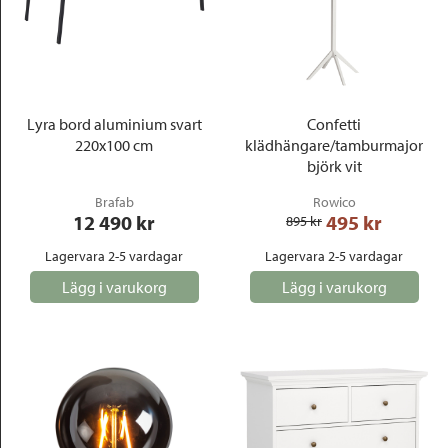
Lyra bord aluminium svart
Confetti
220x100 cm
klädhängare/tamburmajor
björk vit
Brafab
Rowico
12 490
 kr
495
 kr
895
 kr
Lagervara 2-5 vardagar
Lagervara 2-5 vardagar
Lägg i varukorg
Lägg i varukorg