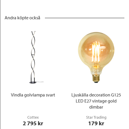
Andra köpte också
Vindla golvlampa svart
Ljuskälla decoration G125
LED E27 vintage gold
dimbar
Cottex
Star Trading
2 795
 kr
179
 kr