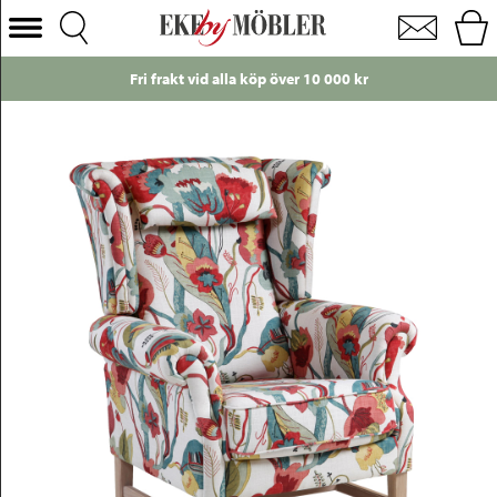
Wictor öronlappsfåtölj med fällbar rygg tyg
Välj Kategori
Fri frakt vid alla köp över 10 000 kr
Soffor
Fåtöljer
Bord
Stolar
Sängar
Förvaring
Inredning
Mattor
Belysning
Utemöbler
Varumärken