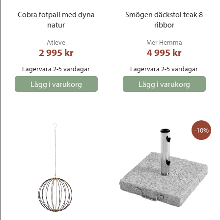
Cobra fotpall med dyna
Smögen däckstol teak 8
natur
ribbor
Atleve
Mer Hemma
2 995
 kr
4 995
 kr
Lagervara 2-5 vardagar
Lagervara 2-5 vardagar
Lägg i varukorg
Lägg i varukorg
-10%