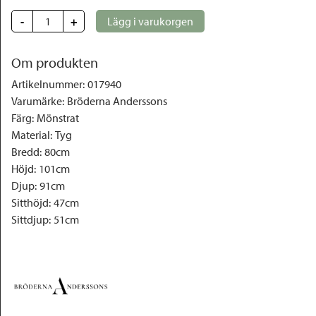
-
+
Lägg i varukorgen
Om produkten
Artikelnummer
:
017940
Varumärke
:
Bröderna Anderssons
Färg
:
Mönstrat
Material
:
Tyg
Bredd
:
80cm
Höjd
:
101cm
Djup
:
91cm
Sitthöjd
:
47cm
Sittdjup
:
51cm