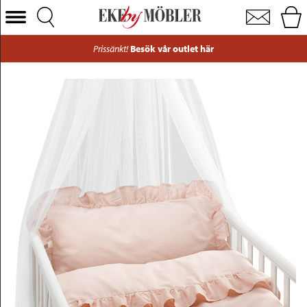
Volang bäddset till spjälsäng rosa 100x130 cm
Välj Kategori
Prissänkt!
Besök vår outlet här
Soffor
Fåtöljer
Bord
Stolar
Sängar
Förvaring
Inredning
Mattor
Belysning
Utemöbler
Varumärken