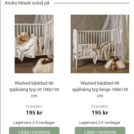
Andra tittade också på
Washed bäddset till
Washed bäddset till
spjälsäng tyg vit 100x130
spjälsäng tyg beige 100x130
cm
cm
Franzéns
Franzéns
195
 kr
195
 kr
Lagervara 2-5 vardagar
Lagervara 2-5 vardagar
Lägg i varukorg
Lägg i varukorg