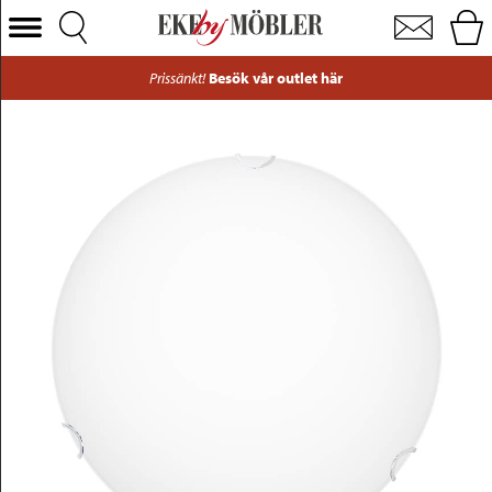
Viggen plafond opalglas Ø35 cm
Välj Kategori
Prissänkt!
Besök vår outlet här
Soffor
Fåtöljer
Bord
Stolar
Sängar
Förvaring
Inredning
Mattor
Belysning
Utemöbler
Varumärken