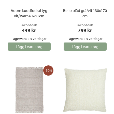
Adore kuddfodral tyg
Bello pläd grå/vit 130x170
vit/svart 40x60 cm
cm
Jakobsdals
Jakobsdals
449
 kr
799
 kr
Lagervara 2-5 vardagar
Lagervara 2-5 vardagar
Lägg i varukorg
Lägg i varukorg
-50%