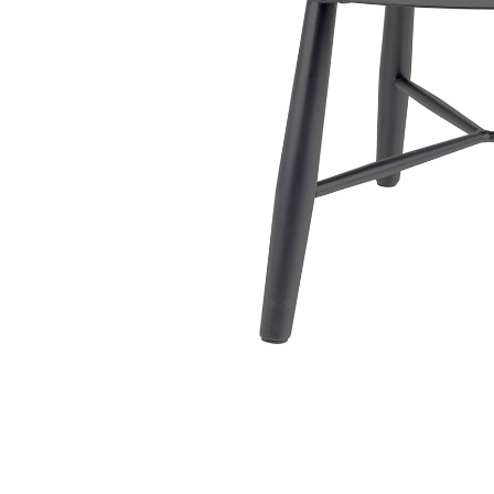
Sammetssoffor
Tygstolar
Soffgrupper
Tygsoffor
Tillbehör till soffa