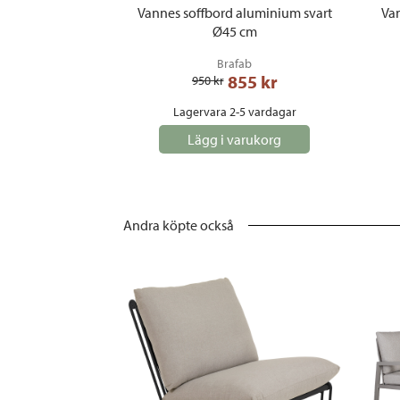
Vannes soffbord aluminium svart
Van
Ø45 cm
Brafab
855
 kr
950
 kr
Lagervara 2-5 vardagar
Lägg i varukorg
Andra köpte också