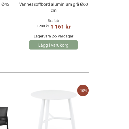
å Ø45
Vannes soffbord aluminium grå Ø60
cm
Brafab
1 161
 kr
1 290
 kr
Lagervara 2-5 vardagar
Lägg i varukorg
-10%