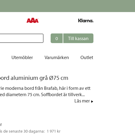
0
Till kassan
Utemöbler
Varumärken
Outlet
bord aluminium grå Ø75 cm
et
ie moderna bord från Brafab, här i form av ett
ation
d diametern 75 cm. Soffbordet är tillverk...
r
Läs mer
tolar | Solsängar
ring
kr
ockar
is de senaste 30 dagarna: 
1 971 kr