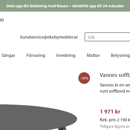
Dela upp din betalning med Resurs – räntefritt upp till 24 månader
80
kundservice@ekebymobler.se
Sök
Sängar
Förvaring
Inredning
Mattor
Belysning
Bäddmadrasser
Avlastningsbord
Barn
Fårskinn
Bordslampor
Bord
Vannes soff
 Barpallar
Kontinentalsängar
Byråar
Dekoration
Runda mattor
Fönsterlampor
Cafés
-10%
Vannes är en ser
nkar
Ramsängar
Hallmöbler
Duka | Servera
Små mattor
Glödlampor
Dekor
runt soffbord me
 | Konstläderstolar
Ställbara sängar
Hyllor
Gardiner
Stora | mellanstora mattor
Golvlampor
Dyno
stolar
Sängben
Korgar | Lådor | Väskor
Handdukar
Utomhusmattor
Julbelysning
Däcks
1 971
 kr
r
Sänggavlar
Mediabänkar | TV-bänkar
Påsk
Lampskärmar
Förva
Rek. pris
2 190
 
Sängkläder
Skåp | Sideboard
Jul
Plafonder
Hamm
Tidigare lägsta pr