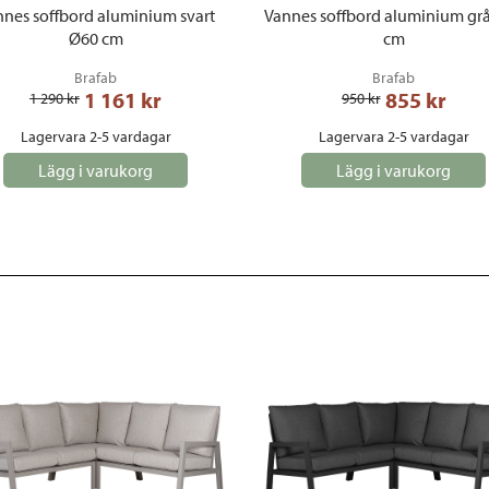
nes soffbord aluminium svart
Vannes soffbord aluminium gr
Ø60 cm
cm
Brafab
Brafab
1 161
 kr
855
 kr
1 290
 kr
950
 kr
Lagervara 2-5 vardagar
Lagervara 2-5 vardagar
Lägg i varukorg
Lägg i varukorg