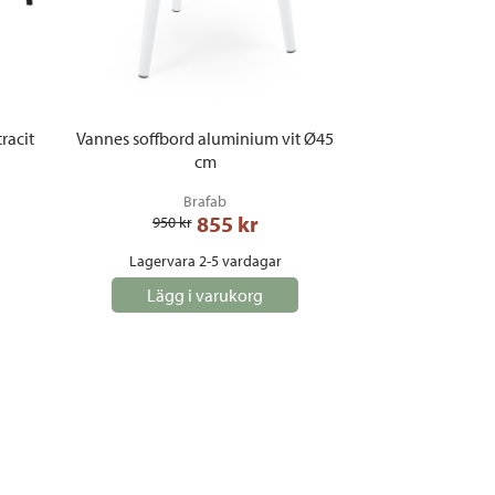
racit
Vannes soffbord aluminium vit Ø45
cm
Brafab
855
 kr
950
 kr
Lagervara 2-5 vardagar
Lägg i varukorg