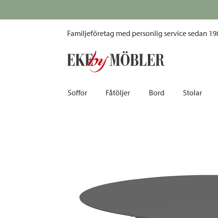
Vannes soffbord aluminium grå Ø75 cm
Familjeföretag med personlig service sedan 19
Soffor
Fåtöljer
Bord
Stolar
Biosoffor | Recliner
Fotpallar och sittpuffar
Barbord
Barnstolar
Bäddsoffor
Fåtöljer i sammet
Matbord
Barstolar |
Divansoffor
Fåtöljer med fotpallar
Matgrupper
Pallar | Bä
Howardsoffor
Reclinerfåtöljer
Skrivbord
Skinnstolar
Hörnsoffor
Skinnfåtöljer
Småbord | Sidobord
Skrivbords
Soffor 2-sits | 3-sits | 4-sits
Tygfåtöljer
Soffbord
Stolsdyno
Skinnsoffor
Tillbehör till fåtölj
Trästolar