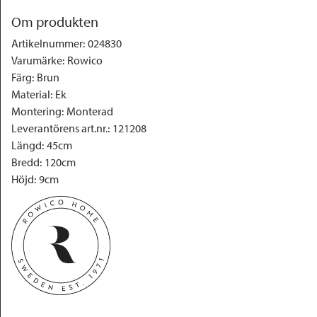
Om produkten
Artikelnummer
:
024830
Varumärke
:
Rowico
Färg
:
Brun
Material
:
Ek
Montering
:
Monterad
Leverantörens art.nr.
:
121208
Längd
:
45cm
Bredd
:
120cm
Höjd
:
9cm