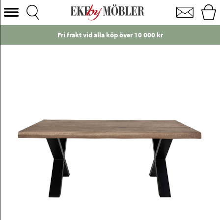
Toulon soffbord rökt oljad ek 120x70 cm
Välj Kategori
Fri frakt vid alla köp över 10 000 kr
Soffor
Fåtöljer
Bord
Stolar
Sängar
Förvaring
Inredning
Mattor
Belysning
Utemöbler
Varumärken