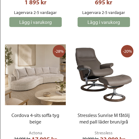
1 895
 kr
695
 kr
Lagervara 2-5 vardagar
Lagervara 2-5 vardagar
Lägg i varukorg
Lägg i varukorg
-28%
-20%
Cordova 4-sits soffa tyg
Stressless Sunrise M fåtölj
beige
med pall läder brun/grå
Actona
Stressless
24 995
 kr
30 090
 kr