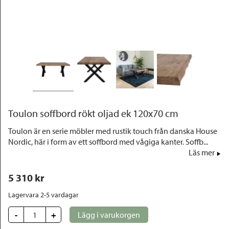
Outlet
Toulon soffbord rökt oljad ek 120x70 cm
Toulon är en serie möbler med rustik touch från danska House
Nordic, här i form av ett soffbord med vågiga kanter. Soffb...
Läs mer
5 310
 kr
Lagervara 2-5 vardagar
-
+
Lägg i varukorgen